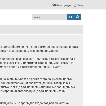
Регистрация
Вход
Поиск
Расширенный по
BB (в дальнейшем «они», «программное обеспечение phpBB»,
 сессий (в дальнейшем «ваша информация»).
елённого числа cookies (небольшие текстовые файлы,
шем «user-id») и идентификатор анонимной сессии (в
мотра одной из тем конференции «» и будет
днако они выходят за рамки этого документа, целью
я вашей информации являются данные, которые вы
аписью Гостя (в дальнейшем «анонимные сообщения»),
егистрации и авторизации (в дальнейшем «ваши
дивидуальный пароль для входа под вашей учётной