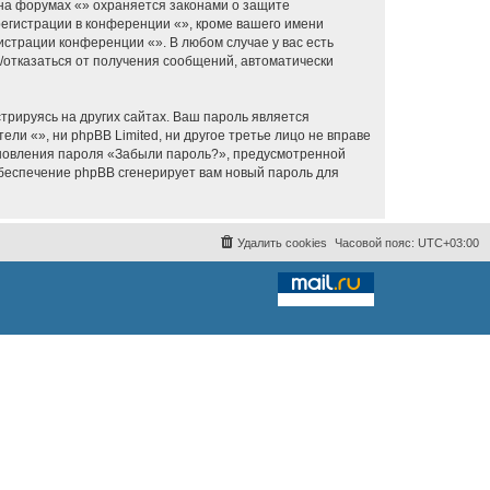
 на форумах «» охраняется законами о защите
егистрации в конференции «», кроме вашего имени
истрации конференции «». В любом случае у вас есть
я/отказаться от получения сообщений, автоматически
рируясь на других сайтах. Ваш пароль является
ели «», ни phpBB Limited, ни другое третье лицо не вправе
тановления пароля «Забыли пароль?», предусмотренной
обеспечение phpBB сгенерирует вам новый пароль для
Удалить cookies
Часовой пояс:
UTC+03:00