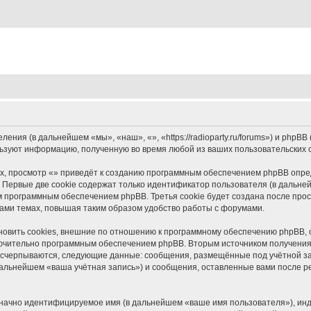
ления (в дальнейшем «мы», «наш», «», «https://radioparty.ru/forums») и php
льзуют информацию, полученную во время любой из ваших пользовательских
, просмотр «» приведёт к созданию программным обеспечением phpBB опред
 Первые две cookie содержат только идентификатор пользователя (в дальней
м программным обеспечением phpBB. Третья cookie будет создана после прос
ами темах, повышая таким образом удобство работы с форумами.
овить cookies, внешние по отношению к программному обеспечению phpBB, о
ключительно программным обеспечением phpBB. Вторым источником получени
 исчерпываются, следующие данные: сообщения, размещённые под учётной з
дальнейшем «ваша учётная запись») и сообщения, оставленные вами после р
означно идентифицируемое имя (в дальнейшем «ваше имя пользователя»), ин