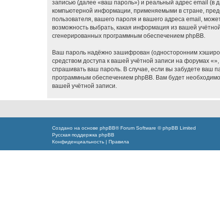
записью (далее «ваш пароль») и реальный адрес email (в
компьютерной информации, применяемыми в стране, предо
пользователя, вашего пароля и вашего адреса email, може
возможность выбрать, какая информация из вашей учётной 
сгенерированных программным обеспечением phpBB.
Ваш пароль надёжно зашифрован (односторонним хэширован
средством доступа к вашей учётной записи на форумах «», 
спрашивать ваш пароль. В случае, если вы забудете ваш 
программным обеспечением phpBB. Вам будет необходимо в
вашей учётной записи.
Создано на основе
phpBB
® Forum Software © phpBB Limited
Русская поддержка phpBB
Конфиденциальность
|
Правила