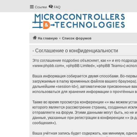
Ссылки
FAQ
На главную
Список форумов
- Соглашение о конфиденциальности
Это соглашение подробно объясняет, как «» и его подразде
«www.phpbb.com», «phpBB Limited», «phpBB Teams») испо
Ваша информация собирается двумя способами. Во-первых
загружаемые в папку временных файлов вашего браузера).
дальнейшем «session-id»), автоматически присвоенные ва
использоваться для хранения информации о прочтённых в
Также во время просмотра конференции «» мы можем устан
которого является рассмотрение страниц, созданных ис
отправляете на форум. Этими данными могут быть, но не
данные, указанные при регистрации в конференции «» (в 
сообщения»).
Ваша учётная запись будет содержать, как минимум, одн