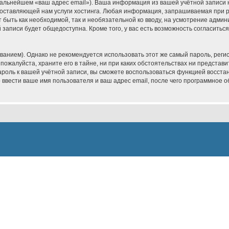
 дальнейшем «ваш адрес email»). Ваша информация из вашей учётной записи
ставляющей нам услуги хостинга. Любая информация, запрашиваемая при р
т быть как необходимой, так и необязательной ко вводу, на усмотрение админ
записи будет общедоступна. Кроме того, у вас есть возможность согласитьс
ием). Однако не рекомендуется использовать этот же самый пароль, регист
пожалуйста, храните его в тайне, ни при каких обстоятельствах ни представит
пароль к вашей учётной записи, вы сможете воспользоваться функцией восс
вести ваше имя пользователя и ваш адрес email, после чего программное 