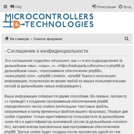
FAQ
Регистрация
Вход
П
На главную
Список форумов
о
- Соглашение о конфиденциальности
и
с
Это соглашение подробно объясняет, как «» и его подразделения (в
дальнейшем «мы», «наш», «», «https://radioparty.ru/forums») и phpBB (в
к
дальнейшем «они», «программное обеспечение phpBB»,
«www.phpbb.com», «phpBB Limited», «phpBB Teams») используют
информацию, полученную во время любой из ваших пользовательских
сессий (в дальнейшем «ваша информация»).
Ваша информация собирается двумя способами. Во-первых, просмотр
«» приведёт к созданию программным обеспечением phpBB
определённого числа cookies (небольшие текстовые файлы,
загружаемые в папку временных файлов вашего браузера). Первые две
cookie содержат только идентификатор пользователя (в дальнейшем
«user-id») и идентификатор анонимной сессии (в дальнейшем «session-
id»), автоматически присвоенные вам программным обеспечением
phpBB. Третья cookie будет создана после просмотра одной из тем