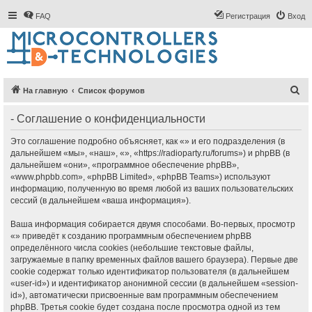
FAQ
Регистрация
Вход
П
На главную
Список форумов
о
- Соглашение о конфиденциальности
и
с
Это соглашение подробно объясняет, как «» и его подразделения (в
дальнейшем «мы», «наш», «», «https://radioparty.ru/forums») и phpBB (в
к
дальнейшем «они», «программное обеспечение phpBB»,
«www.phpbb.com», «phpBB Limited», «phpBB Teams») используют
информацию, полученную во время любой из ваших пользовательских
сессий (в дальнейшем «ваша информация»).
Ваша информация собирается двумя способами. Во-первых, просмотр
«» приведёт к созданию программным обеспечением phpBB
определённого числа cookies (небольшие текстовые файлы,
загружаемые в папку временных файлов вашего браузера). Первые две
cookie содержат только идентификатор пользователя (в дальнейшем
«user-id») и идентификатор анонимной сессии (в дальнейшем «session-
id»), автоматически присвоенные вам программным обеспечением
phpBB. Третья cookie будет создана после просмотра одной из тем