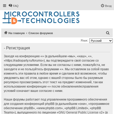
FAQ
Вход
П
На главную
Список форумов
о
Язык:
и
- Регистрация
с
Заходя на конференцию «» (в дальнейшем «мы», «наш», «»,
к
«https://radioparty.ru/forums»), вы подтверждаете своё согласие со
следующими условиями. Если вы не согласны с ними, пожалуйста, не
заходите и не пользуйтесь форумами «». Мы оставляем за собой право
изменять эти правила в любое время и сделаем всё возможное, чтобы
уведомить вас об этом, однако с вашей стороны было бы разумным
регулярно просматривать этот текст на предмет изменений, так как
использование конференции «» после обновления/исправления
условий означает ваше согласие с ними.
Наши форумы работают под управлением программного обеспечения
для создания конференций phpBB (в дальнейшем «они», «программное
обеспечение phpBB», «www.phpbb.com», «phpBB Limited», «phpBB
Teams»), выпущенного по лицензии «
GNU General Public License v2
» (в