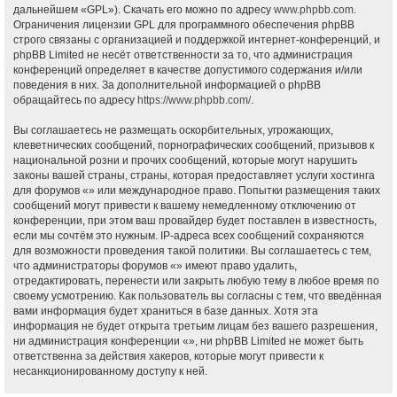
дальнейшем «GPL»). Скачать его можно по адресу
www.phpbb.com
.
Ограничения лицензии GPL для программного обеспечения phpBB
строго связаны с организацией и поддержкой интернет-конференций, и
phpBB Limited не несёт ответственности за то, что администрация
конференций определяет в качестве допустимого содержания и/или
поведения в них. За дополнительной информацией о phpBB
обращайтесь по адресу
https://www.phpbb.com/
.
Вы соглашаетесь не размещать оскорбительных, угрожающих,
клеветнических сообщений, порнографических сообщений, призывов к
национальной розни и прочих сообщений, которые могут нарушить
законы вашей страны, страны, которая предоставляет услуги хостинга
для форумов «» или международное право. Попытки размещения таких
сообщений могут привести к вашему немедленному отключению от
конференции, при этом ваш провайдер будет поставлен в известность,
если мы сочтём это нужным. IP-адреса всех сообщений сохраняются
для возможности проведения такой политики. Вы соглашаетесь с тем,
что администраторы форумов «» имеют право удалить,
отредактировать, перенести или закрыть любую тему в любое время по
своему усмотрению. Как пользователь вы согласны с тем, что введённая
вами информация будет храниться в базе данных. Хотя эта
информация не будет открыта третьим лицам без вашего разрешения,
ни администрация конференции «», ни phpBB Limited не может быть
ответственна за действия хакеров, которые могут привести к
несанкционированному доступу к ней.