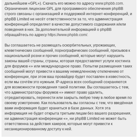
дальнейшем «GPL»). Скачать его можно по адресу
www.phpbb.com
.
Ограничения лицензии GPL для программного обеспечения phpBB
строго связаны с организацией и поддержкой интернет-конференций, и
phpBB Limited не несёт ответственности за то, что администрация
конференций определяет в качестве допустимого содержания и/или
поведения в них. За дополнительной информацией о phpBB
обращайтесь по адресу
https://www.phpbb.com/
.
Вы соглашаетесь не размещать оскорбительных, угрожающих,
клеветнических сообщений, порнографических сообщений, призывов к
национальной розни и прочих сообщений, которые могут нарушить
законы вашей страны, страны, которая предоставляет услуги хостинга
для форумов «» или международное право. Попытки размещения таких
сообщений могут привести к вашему немедленному отключению от
конференции, при этом ваш провайдер будет поставлен в известность,
если мы сочтём это нужным. IP-адреса всех сообщений сохраняются
для возможности проведения такой политики. Вы соглашаетесь с тем,
что администраторы форумов «» имеют право удалить,
отредактировать, перенести или закрыть любую тему в любое время по
своему усмотрению. Как пользователь вы согласны с тем, что введённая
вами информация будет храниться в базе данных. Хотя эта
информация не будет открыта третьим лицам без вашего разрешения,
ни администрация конференции «», ни phpBB Limited не может быть
ответственна за действия хакеров, которые могут привести к
несанкционированному доступу к ней.