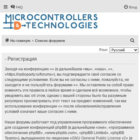
FAQ
Вход
П
На главную
Список форумов
о
Язык:
и
- Регистрация
с
Заходя на конференцию «» (в дальнейшем «мы», «наш», «»,
к
«https://radioparty.ru/forums»), вы подтверждаете своё согласие со
следующими условиями. Если вы не согласны с ними, пожалуйста, не
заходите и не пользуйтесь форумами «». Мы оставляем за собой право
изменять эти правила в любое время и сделаем всё возможное, чтобы
уведомить вас об этом, однако с вашей стороны было бы разумным
регулярно просматривать этот текст на предмет изменений, так как
использование конференции «» после обновления/исправления
условий означает ваше согласие с ними.
Наши форумы работают под управлением программного обеспечения
для создания конференций phpBB (в дальнейшем «они», «программное
обеспечение phpBB», «www.phpbb.com», «phpBB Limited», «phpBB
Teams»), выпущенного по лицензии «
GNU General Public License v2
» (в