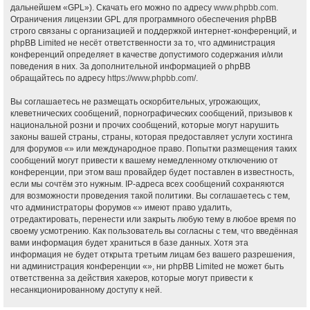
дальнейшем «GPL»). Скачать его можно по адресу
www.phpbb.com
.
Ограничения лицензии GPL для программного обеспечения phpBB
строго связаны с организацией и поддержкой интернет-конференций, и
phpBB Limited не несёт ответственности за то, что администрация
конференций определяет в качестве допустимого содержания и/или
поведения в них. За дополнительной информацией о phpBB
обращайтесь по адресу
https://www.phpbb.com/
.
Вы соглашаетесь не размещать оскорбительных, угрожающих,
клеветнических сообщений, порнографических сообщений, призывов к
национальной розни и прочих сообщений, которые могут нарушить
законы вашей страны, страны, которая предоставляет услуги хостинга
для форумов «» или международное право. Попытки размещения таких
сообщений могут привести к вашему немедленному отключению от
конференции, при этом ваш провайдер будет поставлен в известность,
если мы сочтём это нужным. IP-адреса всех сообщений сохраняются
для возможности проведения такой политики. Вы соглашаетесь с тем,
что администраторы форумов «» имеют право удалить,
отредактировать, перенести или закрыть любую тему в любое время по
своему усмотрению. Как пользователь вы согласны с тем, что введённая
вами информация будет храниться в базе данных. Хотя эта
информация не будет открыта третьим лицам без вашего разрешения,
ни администрация конференции «», ни phpBB Limited не может быть
ответственна за действия хакеров, которые могут привести к
несанкционированному доступу к ней.