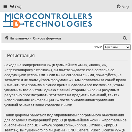
FAQ
Вход
П
На главную
Список форумов
о
Язык:
и
- Регистрация
с
Заходя на конференцию «» (в дальнейшем «мы», «наш», «»,
к
«https://radioparty.ru/forums»), вы подтверждаете своё согласие со
следующими условиями. Если вы не согласны с ними, пожалуйста, не
заходите и не пользуйтесь форумами «». Мы оставляем за собой право
изменять эти правила в любое время и сделаем всё возможное, чтобы
уведомить вас об этом, однако с вашей стороны было бы разумным
регулярно просматривать этот текст на предмет изменений, так как
использование конференции «» после обновления/исправления
условий означает ваше согласие с ними.
Наши форумы работают под управлением программного обеспечения
для создания конференций phpBB (в дальнейшем «они», «программное
обеспечение phpBB», «www.phpbb.com», «phpBB Limited», «phpBB
Teams»), выпущенного по лицензии «
GNU General Public License v2
» (в