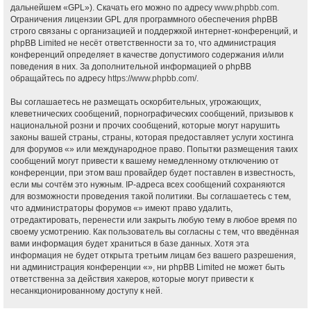
дальнейшем «GPL»). Скачать его можно по адресу
www.phpbb.com
.
Ограничения лицензии GPL для программного обеспечения phpBB
строго связаны с организацией и поддержкой интернет-конференций, и
phpBB Limited не несёт ответственности за то, что администрация
конференций определяет в качестве допустимого содержания и/или
поведения в них. За дополнительной информацией о phpBB
обращайтесь по адресу
https://www.phpbb.com/
.
Вы соглашаетесь не размещать оскорбительных, угрожающих,
клеветнических сообщений, порнографических сообщений, призывов к
национальной розни и прочих сообщений, которые могут нарушить
законы вашей страны, страны, которая предоставляет услуги хостинга
для форумов «» или международное право. Попытки размещения таких
сообщений могут привести к вашему немедленному отключению от
конференции, при этом ваш провайдер будет поставлен в известность,
если мы сочтём это нужным. IP-адреса всех сообщений сохраняются
для возможности проведения такой политики. Вы соглашаетесь с тем,
что администраторы форумов «» имеют право удалить,
отредактировать, перенести или закрыть любую тему в любое время по
своему усмотрению. Как пользователь вы согласны с тем, что введённая
вами информация будет храниться в базе данных. Хотя эта
информация не будет открыта третьим лицам без вашего разрешения,
ни администрация конференции «», ни phpBB Limited не может быть
ответственна за действия хакеров, которые могут привести к
несанкционированному доступу к ней.