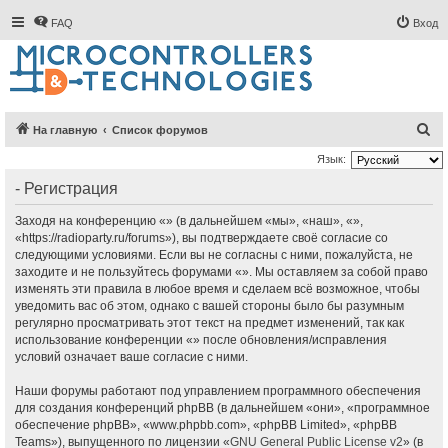
FAQ
Вход
П
На главную
Список форумов
о
Язык:
и
- Регистрация
с
Заходя на конференцию «» (в дальнейшем «мы», «наш», «»,
к
«https://radioparty.ru/forums»), вы подтверждаете своё согласие со
следующими условиями. Если вы не согласны с ними, пожалуйста, не
заходите и не пользуйтесь форумами «». Мы оставляем за собой право
изменять эти правила в любое время и сделаем всё возможное, чтобы
уведомить вас об этом, однако с вашей стороны было бы разумным
регулярно просматривать этот текст на предмет изменений, так как
использование конференции «» после обновления/исправления
условий означает ваше согласие с ними.
Наши форумы работают под управлением программного обеспечения
для создания конференций phpBB (в дальнейшем «они», «программное
обеспечение phpBB», «www.phpbb.com», «phpBB Limited», «phpBB
Teams»), выпущенного по лицензии «
GNU General Public License v2
» (в