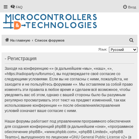
FAQ
Вход
П
На главную
Список форумов
о
Язык:
и
- Регистрация
с
Заходя на конференцию «» (в дальнейшем «мы», «наш», «»,
к
«https://radioparty.ru/forums»), вы подтверждаете своё согласие со
следующими условиями. Если вы не согласны с ними, пожалуйста, не
заходите и не пользуйтесь форумами «». Мы оставляем за собой право
изменять эти правила в любое время и сделаем всё возможное, чтобы
уведомить вас об этом, однако с вашей стороны было бы разумным
регулярно просматривать этот текст на предмет изменений, так как
использование конференции «» после обновления/исправления
условий означает ваше согласие с ними.
Наши форумы работают под управлением программного обеспечения
для создания конференций phpBB (в дальнейшем «они», «программное
обеспечение phpBB», «www.phpbb.com», «phpBB Limited», «phpBB
Teams»), выпущенного по лицензии «
GNU General Public License v2
» (в