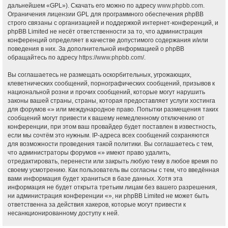
дальнейшем «GPL»). Скачать его можно по адресу
www.phpbb.com
.
Ограничения лицензии GPL для программного обеспечения phpBB
строго связаны с организацией и поддержкой интернет-конференций, и
phpBB Limited не несёт ответственности за то, что администрация
конференций определяет в качестве допустимого содержания и/или
поведения в них. За дополнительной информацией о phpBB
обращайтесь по адресу
https://www.phpbb.com/
.
Вы соглашаетесь не размещать оскорбительных, угрожающих,
клеветнических сообщений, порнографических сообщений, призывов к
национальной розни и прочих сообщений, которые могут нарушить
законы вашей страны, страны, которая предоставляет услуги хостинга
для форумов «» или международное право. Попытки размещения таких
сообщений могут привести к вашему немедленному отключению от
конференции, при этом ваш провайдер будет поставлен в известность,
если мы сочтём это нужным. IP-адреса всех сообщений сохраняются
для возможности проведения такой политики. Вы соглашаетесь с тем,
что администраторы форумов «» имеют право удалить,
отредактировать, перенести или закрыть любую тему в любое время по
своему усмотрению. Как пользователь вы согласны с тем, что введённая
вами информация будет храниться в базе данных. Хотя эта
информация не будет открыта третьим лицам без вашего разрешения,
ни администрация конференции «», ни phpBB Limited не может быть
ответственна за действия хакеров, которые могут привести к
несанкционированному доступу к ней.