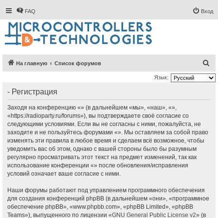
FAQ
Вход
П
На главную
Список форумов
о
Язык:
и
- Регистрация
с
Заходя на конференцию «» (в дальнейшем «мы», «наш», «»,
к
«https://radioparty.ru/forums»), вы подтверждаете своё согласие со
следующими условиями. Если вы не согласны с ними, пожалуйста, не
заходите и не пользуйтесь форумами «». Мы оставляем за собой право
изменять эти правила в любое время и сделаем всё возможное, чтобы
уведомить вас об этом, однако с вашей стороны было бы разумным
регулярно просматривать этот текст на предмет изменений, так как
использование конференции «» после обновления/исправления
условий означает ваше согласие с ними.
Наши форумы работают под управлением программного обеспечения
для создания конференций phpBB (в дальнейшем «они», «программное
обеспечение phpBB», «www.phpbb.com», «phpBB Limited», «phpBB
Teams»), выпущенного по лицензии «
GNU General Public License v2
» (в