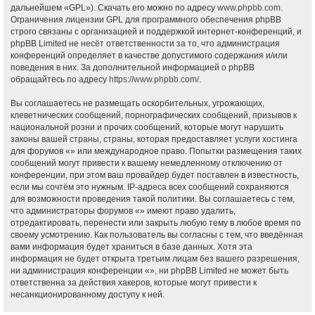
дальнейшем «GPL»). Скачать его можно по адресу
www.phpbb.com
.
Ограничения лицензии GPL для программного обеспечения phpBB
строго связаны с организацией и поддержкой интернет-конференций, и
phpBB Limited не несёт ответственности за то, что администрация
конференций определяет в качестве допустимого содержания и/или
поведения в них. За дополнительной информацией о phpBB
обращайтесь по адресу
https://www.phpbb.com/
.
Вы соглашаетесь не размещать оскорбительных, угрожающих,
клеветнических сообщений, порнографических сообщений, призывов к
национальной розни и прочих сообщений, которые могут нарушить
законы вашей страны, страны, которая предоставляет услуги хостинга
для форумов «» или международное право. Попытки размещения таких
сообщений могут привести к вашему немедленному отключению от
конференции, при этом ваш провайдер будет поставлен в известность,
если мы сочтём это нужным. IP-адреса всех сообщений сохраняются
для возможности проведения такой политики. Вы соглашаетесь с тем,
что администраторы форумов «» имеют право удалить,
отредактировать, перенести или закрыть любую тему в любое время по
своему усмотрению. Как пользователь вы согласны с тем, что введённая
вами информация будет храниться в базе данных. Хотя эта
информация не будет открыта третьим лицам без вашего разрешения,
ни администрация конференции «», ни phpBB Limited не может быть
ответственна за действия хакеров, которые могут привести к
несанкционированному доступу к ней.