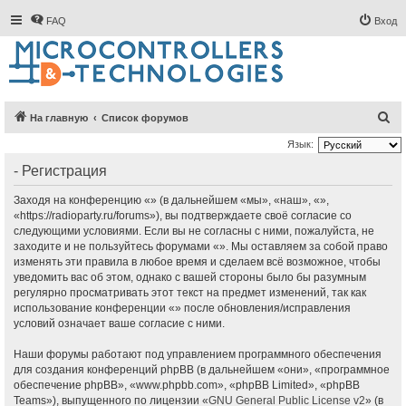
FAQ
Вход
П
На главную
Список форумов
о
Язык:
и
- Регистрация
с
Заходя на конференцию «» (в дальнейшем «мы», «наш», «»,
к
«https://radioparty.ru/forums»), вы подтверждаете своё согласие со
следующими условиями. Если вы не согласны с ними, пожалуйста, не
заходите и не пользуйтесь форумами «». Мы оставляем за собой право
изменять эти правила в любое время и сделаем всё возможное, чтобы
уведомить вас об этом, однако с вашей стороны было бы разумным
регулярно просматривать этот текст на предмет изменений, так как
использование конференции «» после обновления/исправления
условий означает ваше согласие с ними.
Наши форумы работают под управлением программного обеспечения
для создания конференций phpBB (в дальнейшем «они», «программное
обеспечение phpBB», «www.phpbb.com», «phpBB Limited», «phpBB
Teams»), выпущенного по лицензии «
GNU General Public License v2
» (в