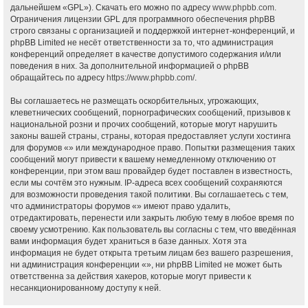
дальнейшем «GPL»). Скачать его можно по адресу
www.phpbb.com
.
Ограничения лицензии GPL для программного обеспечения phpBB
строго связаны с организацией и поддержкой интернет-конференций, и
phpBB Limited не несёт ответственности за то, что администрация
конференций определяет в качестве допустимого содержания и/или
поведения в них. За дополнительной информацией о phpBB
обращайтесь по адресу
https://www.phpbb.com/
.
Вы соглашаетесь не размещать оскорбительных, угрожающих,
клеветнических сообщений, порнографических сообщений, призывов к
национальной розни и прочих сообщений, которые могут нарушить
законы вашей страны, страны, которая предоставляет услуги хостинга
для форумов «» или международное право. Попытки размещения таких
сообщений могут привести к вашему немедленному отключению от
конференции, при этом ваш провайдер будет поставлен в известность,
если мы сочтём это нужным. IP-адреса всех сообщений сохраняются
для возможности проведения такой политики. Вы соглашаетесь с тем,
что администраторы форумов «» имеют право удалить,
отредактировать, перенести или закрыть любую тему в любое время по
своему усмотрению. Как пользователь вы согласны с тем, что введённая
вами информация будет храниться в базе данных. Хотя эта
информация не будет открыта третьим лицам без вашего разрешения,
ни администрация конференции «», ни phpBB Limited не может быть
ответственна за действия хакеров, которые могут привести к
несанкционированному доступу к ней.