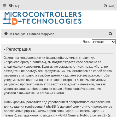
FAQ
Вход
П
На главную
Список форумов
о
Язык:
и
- Регистрация
с
Заходя на конференцию «» (в дальнейшем «мы», «наш», «»,
к
«https://radioparty.ru/forums»), вы подтверждаете своё согласие со
следующими условиями. Если вы не согласны с ними, пожалуйста, не
заходите и не пользуйтесь форумами «». Мы оставляем за собой право
изменять эти правила в любое время и сделаем всё возможное, чтобы
уведомить вас об этом, однако с вашей стороны было бы разумным
регулярно просматривать этот текст на предмет изменений, так как
использование конференции «» после обновления/исправления
условий означает ваше согласие с ними.
Наши форумы работают под управлением программного обеспечения
для создания конференций phpBB (в дальнейшем «они», «программное
обеспечение phpBB», «www.phpbb.com», «phpBB Limited», «phpBB
Teams»), выпущенного по лицензии «
GNU General Public License v2
» (в