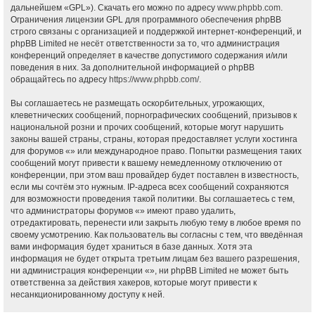
дальнейшем «GPL»). Скачать его можно по адресу
www.phpbb.com
.
Ограничения лицензии GPL для программного обеспечения phpBB
строго связаны с организацией и поддержкой интернет-конференций, и
phpBB Limited не несёт ответственности за то, что администрация
конференций определяет в качестве допустимого содержания и/или
поведения в них. За дополнительной информацией о phpBB
обращайтесь по адресу
https://www.phpbb.com/
.
Вы соглашаетесь не размещать оскорбительных, угрожающих,
клеветнических сообщений, порнографических сообщений, призывов к
национальной розни и прочих сообщений, которые могут нарушить
законы вашей страны, страны, которая предоставляет услуги хостинга
для форумов «» или международное право. Попытки размещения таких
сообщений могут привести к вашему немедленному отключению от
конференции, при этом ваш провайдер будет поставлен в известность,
если мы сочтём это нужным. IP-адреса всех сообщений сохраняются
для возможности проведения такой политики. Вы соглашаетесь с тем,
что администраторы форумов «» имеют право удалить,
отредактировать, перенести или закрыть любую тему в любое время по
своему усмотрению. Как пользователь вы согласны с тем, что введённая
вами информация будет храниться в базе данных. Хотя эта
информация не будет открыта третьим лицам без вашего разрешения,
ни администрация конференции «», ни phpBB Limited не может быть
ответственна за действия хакеров, которые могут привести к
несанкционированному доступу к ней.