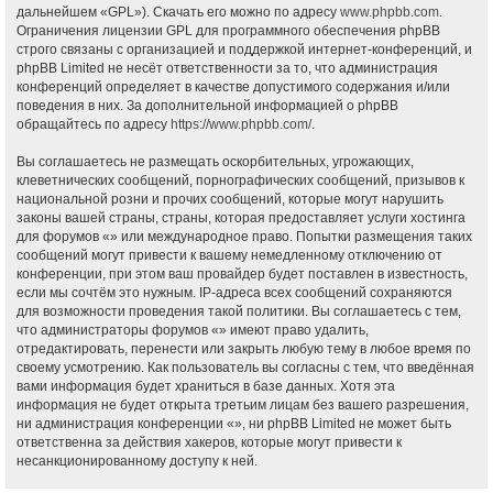
дальнейшем «GPL»). Скачать его можно по адресу
www.phpbb.com
.
Ограничения лицензии GPL для программного обеспечения phpBB
строго связаны с организацией и поддержкой интернет-конференций, и
phpBB Limited не несёт ответственности за то, что администрация
конференций определяет в качестве допустимого содержания и/или
поведения в них. За дополнительной информацией о phpBB
обращайтесь по адресу
https://www.phpbb.com/
.
Вы соглашаетесь не размещать оскорбительных, угрожающих,
клеветнических сообщений, порнографических сообщений, призывов к
национальной розни и прочих сообщений, которые могут нарушить
законы вашей страны, страны, которая предоставляет услуги хостинга
для форумов «» или международное право. Попытки размещения таких
сообщений могут привести к вашему немедленному отключению от
конференции, при этом ваш провайдер будет поставлен в известность,
если мы сочтём это нужным. IP-адреса всех сообщений сохраняются
для возможности проведения такой политики. Вы соглашаетесь с тем,
что администраторы форумов «» имеют право удалить,
отредактировать, перенести или закрыть любую тему в любое время по
своему усмотрению. Как пользователь вы согласны с тем, что введённая
вами информация будет храниться в базе данных. Хотя эта
информация не будет открыта третьим лицам без вашего разрешения,
ни администрация конференции «», ни phpBB Limited не может быть
ответственна за действия хакеров, которые могут привести к
несанкционированному доступу к ней.