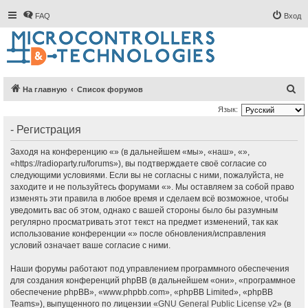
FAQ
Вход
П
На главную
Список форумов
о
Язык:
и
- Регистрация
с
Заходя на конференцию «» (в дальнейшем «мы», «наш», «»,
к
«https://radioparty.ru/forums»), вы подтверждаете своё согласие со
следующими условиями. Если вы не согласны с ними, пожалуйста, не
заходите и не пользуйтесь форумами «». Мы оставляем за собой право
изменять эти правила в любое время и сделаем всё возможное, чтобы
уведомить вас об этом, однако с вашей стороны было бы разумным
регулярно просматривать этот текст на предмет изменений, так как
использование конференции «» после обновления/исправления
условий означает ваше согласие с ними.
Наши форумы работают под управлением программного обеспечения
для создания конференций phpBB (в дальнейшем «они», «программное
обеспечение phpBB», «www.phpbb.com», «phpBB Limited», «phpBB
Teams»), выпущенного по лицензии «
GNU General Public License v2
» (в