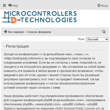
FAQ
Вход
П
На главную
Список форумов
о
Язык:
и
- Регистрация
с
Заходя на конференцию «» (в дальнейшем «мы», «наш», «»,
к
«https://radioparty.ru/forums»), вы подтверждаете своё согласие со
следующими условиями. Если вы не согласны с ними, пожалуйста, не
заходите и не пользуйтесь форумами «». Мы оставляем за собой право
изменять эти правила в любое время и сделаем всё возможное, чтобы
уведомить вас об этом, однако с вашей стороны было бы разумным
регулярно просматривать этот текст на предмет изменений, так как
использование конференции «» после обновления/исправления
условий означает ваше согласие с ними.
Наши форумы работают под управлением программного обеспечения
для создания конференций phpBB (в дальнейшем «они», «программное
обеспечение phpBB», «www.phpbb.com», «phpBB Limited», «phpBB
Teams»), выпущенного по лицензии «
GNU General Public License v2
» (в