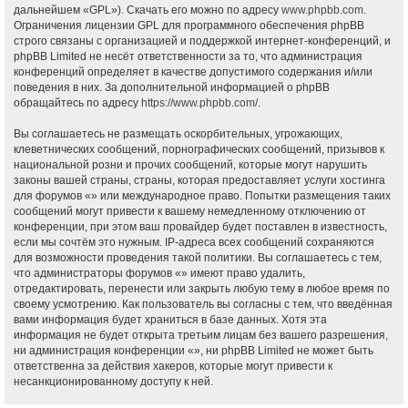
дальнейшем «GPL»). Скачать его можно по адресу
www.phpbb.com
.
Ограничения лицензии GPL для программного обеспечения phpBB
строго связаны с организацией и поддержкой интернет-конференций, и
phpBB Limited не несёт ответственности за то, что администрация
конференций определяет в качестве допустимого содержания и/или
поведения в них. За дополнительной информацией о phpBB
обращайтесь по адресу
https://www.phpbb.com/
.
Вы соглашаетесь не размещать оскорбительных, угрожающих,
клеветнических сообщений, порнографических сообщений, призывов к
национальной розни и прочих сообщений, которые могут нарушить
законы вашей страны, страны, которая предоставляет услуги хостинга
для форумов «» или международное право. Попытки размещения таких
сообщений могут привести к вашему немедленному отключению от
конференции, при этом ваш провайдер будет поставлен в известность,
если мы сочтём это нужным. IP-адреса всех сообщений сохраняются
для возможности проведения такой политики. Вы соглашаетесь с тем,
что администраторы форумов «» имеют право удалить,
отредактировать, перенести или закрыть любую тему в любое время по
своему усмотрению. Как пользователь вы согласны с тем, что введённая
вами информация будет храниться в базе данных. Хотя эта
информация не будет открыта третьим лицам без вашего разрешения,
ни администрация конференции «», ни phpBB Limited не может быть
ответственна за действия хакеров, которые могут привести к
несанкционированному доступу к ней.