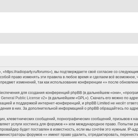
«https://radioparty.ru/forums»), вы подтверждаете своё согласие со следующи
собой право изменять эти правила в любое время и сделаем всё возможное, 
 предмет изменений, так как использование конференции «» после обновлени
еспечения для создания конференций phpBB (в дальнейшем «они», «програ
General Public License v2
» (в дальнейшем «GPL»). Скачать его можно по адр
зацией и поддержкой интернет-конференций, и phpBB Limited не несёт ответ
ведения в них. За дополнительной информацией о phpBB обращайтесь по адр
их, клеветнических сообщений, порнографических сообщений, призывов к на
вляет услуги хостинга для форумов «» или международное право. Попытки р
ровайдер будет поставлен в известность, если мы сочтём это нужным. IP-а
администраторы форумов «» имеют право удалить, отредактировать, перенест