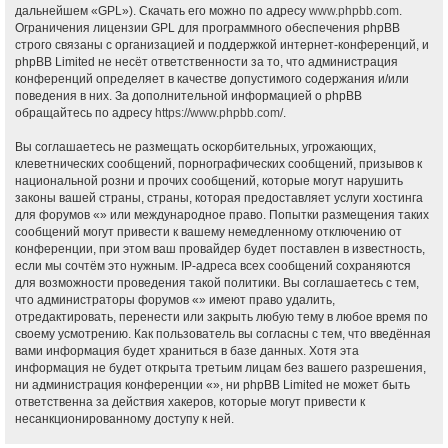
дальнейшем «GPL»). Скачать его можно по адресу
www.phpbb.com
.
Ограничения лицензии GPL для программного обеспечения phpBB
строго связаны с организацией и поддержкой интернет-конференций, и
phpBB Limited не несёт ответственности за то, что администрация
конференций определяет в качестве допустимого содержания и/или
поведения в них. За дополнительной информацией о phpBB
обращайтесь по адресу
https://www.phpbb.com/
.
Вы соглашаетесь не размещать оскорбительных, угрожающих,
клеветнических сообщений, порнографических сообщений, призывов к
национальной розни и прочих сообщений, которые могут нарушить
законы вашей страны, страны, которая предоставляет услуги хостинга
для форумов «» или международное право. Попытки размещения таких
сообщений могут привести к вашему немедленному отключению от
конференции, при этом ваш провайдер будет поставлен в известность,
если мы сочтём это нужным. IP-адреса всех сообщений сохраняются
для возможности проведения такой политики. Вы соглашаетесь с тем,
что администраторы форумов «» имеют право удалить,
отредактировать, перенести или закрыть любую тему в любое время по
своему усмотрению. Как пользователь вы согласны с тем, что введённая
вами информация будет храниться в базе данных. Хотя эта
информация не будет открыта третьим лицам без вашего разрешения,
ни администрация конференции «», ни phpBB Limited не может быть
ответственна за действия хакеров, которые могут привести к
несанкционированному доступу к ней.