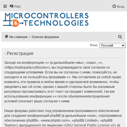
FAQ
Вход
П
На главную
Список форумов
о
Язык:
и
- Регистрация
с
Заходя на конференцию «» (в дальнейшем «мы», «наш», «»,
к
«https://radioparty.ru/forums»), вы подтверждаете своё согласие со
следующими условиями. Если вы не согласны с ними, пожалуйста, не
заходите и не пользуйтесь форумами «». Мы оставляем за собой право
изменять эти правила в любое время и сделаем всё возможное, чтобы
уведомить вас об этом, однако с вашей стороны было бы разумным
регулярно просматривать этот текст на предмет изменений, так как
использование конференции «» после обновления/исправления
условий означает ваше согласие с ними.
Наши форумы работают под управлением программного обеспечения
для создания конференций phpBB (в дальнейшем «они», «программное
обеспечение phpBB», «www.phpbb.com», «phpBB Limited», «phpBB
Teams»), выпущенного по лицензии «
GNU General Public License v2
» (в