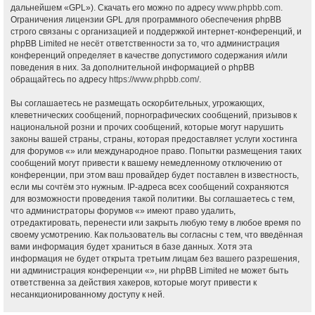
дальнейшем «GPL»). Скачать его можно по адресу
www.phpbb.com
.
Ограничения лицензии GPL для программного обеспечения phpBB
строго связаны с организацией и поддержкой интернет-конференций, и
phpBB Limited не несёт ответственности за то, что администрация
конференций определяет в качестве допустимого содержания и/или
поведения в них. За дополнительной информацией о phpBB
обращайтесь по адресу
https://www.phpbb.com/
.
Вы соглашаетесь не размещать оскорбительных, угрожающих,
клеветнических сообщений, порнографических сообщений, призывов к
национальной розни и прочих сообщений, которые могут нарушить
законы вашей страны, страны, которая предоставляет услуги хостинга
для форумов «» или международное право. Попытки размещения таких
сообщений могут привести к вашему немедленному отключению от
конференции, при этом ваш провайдер будет поставлен в известность,
если мы сочтём это нужным. IP-адреса всех сообщений сохраняются
для возможности проведения такой политики. Вы соглашаетесь с тем,
что администраторы форумов «» имеют право удалить,
отредактировать, перенести или закрыть любую тему в любое время по
своему усмотрению. Как пользователь вы согласны с тем, что введённая
вами информация будет храниться в базе данных. Хотя эта
информация не будет открыта третьим лицам без вашего разрешения,
ни администрация конференции «», ни phpBB Limited не может быть
ответственна за действия хакеров, которые могут привести к
несанкционированному доступу к ней.