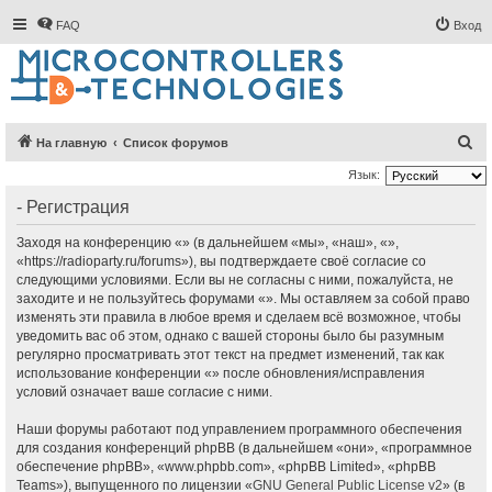
FAQ
Вход
П
На главную
Список форумов
о
Язык:
и
- Регистрация
с
Заходя на конференцию «» (в дальнейшем «мы», «наш», «»,
к
«https://radioparty.ru/forums»), вы подтверждаете своё согласие со
следующими условиями. Если вы не согласны с ними, пожалуйста, не
заходите и не пользуйтесь форумами «». Мы оставляем за собой право
изменять эти правила в любое время и сделаем всё возможное, чтобы
уведомить вас об этом, однако с вашей стороны было бы разумным
регулярно просматривать этот текст на предмет изменений, так как
использование конференции «» после обновления/исправления
условий означает ваше согласие с ними.
Наши форумы работают под управлением программного обеспечения
для создания конференций phpBB (в дальнейшем «они», «программное
обеспечение phpBB», «www.phpbb.com», «phpBB Limited», «phpBB
Teams»), выпущенного по лицензии «
GNU General Public License v2
» (в