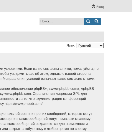
Вход
Поиск
Расширенный по
Язык:
ми условиями. Если вы не согласны с ними, пожалуйста, не
чтобы уведомить вас об этом, однако с вашей стороны
я/исправления условий означает ваше согласие с ними.
ммное обеспечение phpBB», «www.phpbb.com», «phpBB
есу
www.phpbb.com
. Ограничения лицензии GPL для
ственности за то, что администрация конференций
есу
https://www.phpbb.com/
.
циональной розни и прочих сообщений, которые могут
азмещения таких сообщений могут привести к вашему
дреса всех сообщений сохраняются для возможности
и или закрыть любую тему в любое время по своему