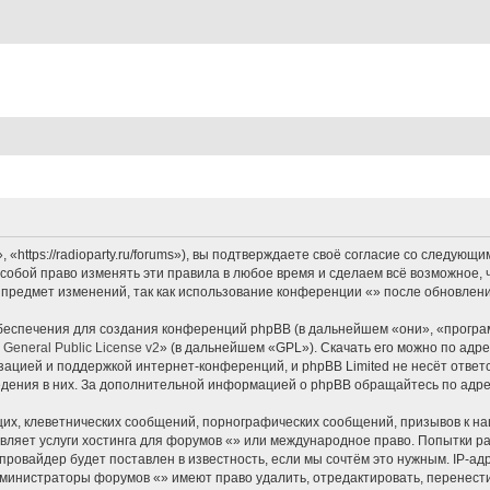
«https://radioparty.ru/forums»), вы подтверждаете своё согласие со следующи
собой право изменять эти правила в любое время и сделаем всё возможное, 
 предмет изменений, так как использование конференции «» после обновлени
еспечения для создания конференций phpBB (в дальнейшем «они», «програ
General Public License v2
» (в дальнейшем «GPL»). Скачать его можно по адр
зацией и поддержкой интернет-конференций, и phpBB Limited не несёт ответ
ведения в них. За дополнительной информацией о phpBB обращайтесь по адр
их, клеветнических сообщений, порнографических сообщений, призывов к на
вляет услуги хостинга для форумов «» или международное право. Попытки р
ровайдер будет поставлен в известность, если мы сочтём это нужным. IP-а
администраторы форумов «» имеют право удалить, отредактировать, перенест