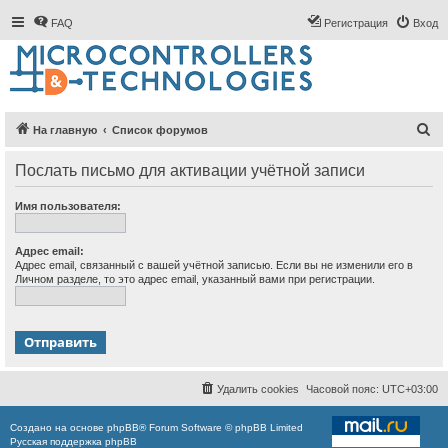
FAQ
Регистрация
Вход
П
На главную
Список форумов
о
Послать письмо для активации учётной записи
и
с
Имя пользователя:
к
Адрес email:
Адрес email, связанный с вашей учётной записью. Если вы не изменили его в
Личном разделе, то это адрес email, указанный вами при регистрации.
Удалить cookies
Часовой пояс:
UTC+03:00
Создано на основе
phpBB
® Forum Software © phpBB Limited
Русская поддержка phpBB