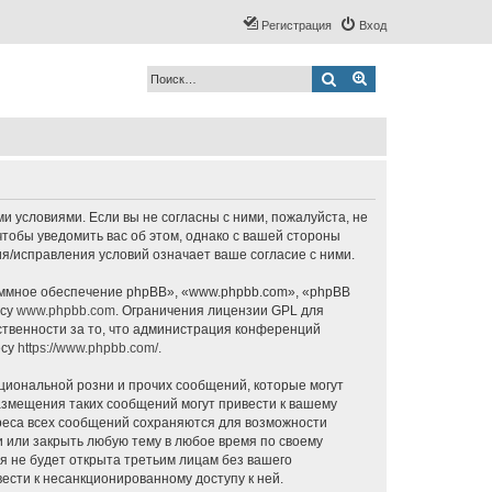
Регистрация
Вход
Поиск
Расширенный по
ми условиями. Если вы не согласны с ними, пожалуйста, не
чтобы уведомить вас об этом, однако с вашей стороны
я/исправления условий означает ваше согласие с ними.
ммное обеспечение phpBB», «www.phpbb.com», «phpBB
есу
www.phpbb.com
. Ограничения лицензии GPL для
ственности за то, что администрация конференций
есу
https://www.phpbb.com/
.
циональной розни и прочих сообщений, которые могут
азмещения таких сообщений могут привести к вашему
дреса всех сообщений сохраняются для возможности
и или закрыть любую тему в любое время по своему
я не будет открыта третьим лицам без вашего
ести к несанкционированному доступу к ней.