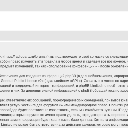
«https://radioparty.ru/forums»), вы подтверждаете своё согласие со следующи
собой право изменять эти правила в любое время и сделаем всё возможное, 
 предмет изменений, так как использование конференции «» после обновлени
еспечения для создания конференций phpBB (в дальнейшем «они», «програ
General Public License v2
» (в дальнейшем «GPL»). Скачать его можно по адр
зацией и поддержкой интернет-конференций, и phpBB Limited не несёт ответ
ведения в них. За дополнительной информацией о phpBB обращайтесь по адр
их, клеветнических сообщений, порнографических сообщений, призывов к на
вляет услуги хостинга для форумов «» или международное право. Попытки р
ровайдер будет поставлен в известность, если мы сочтём это нужным. IP-а
администраторы форумов «» имеют право удалить, отредактировать, перенест
дённая вами информация будет храниться в базе данных. Хотя эта информаци
imited не может быть ответственна за действия хакеров, которые могут прив