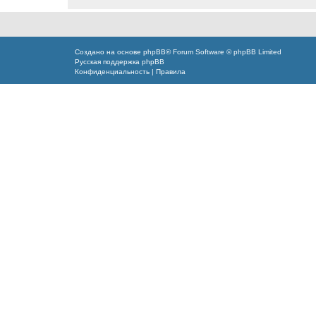
Создано на основе
phpBB
® Forum Software © phpBB Limited
Русская поддержка phpBB
Конфиденциальность
|
Правила