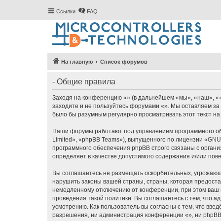
Ссылки
FAQ
На главную
Список форумов
- Общие правила
Заходя на конференцию «» (в дальнейшем «мы», «наш», «», 
заходите и не пользуйтесь форумами «». Мы оставляем за 
было бы разумным регулярно просматривать этот текст на
Наши форумы работают под управлением программного об
Limited», «phpBB Teams»), выпущенного по лицензии «
GNU 
программного обеспечения phpBB строго связаны с органи
определяет в качестве допустимого содержания и/или по
Вы соглашаетесь не размещать оскорбительных, угрожающ
нарушить законы вашей страны, страны, которая предоста
немедленному отключению от конференции, при этом ваш п
проведения такой политики. Вы соглашаетесь с тем, что 
усмотрению. Как пользователь вы согласны с тем, что вве
разрешения, ни администрация конференции «», ни phpBB L