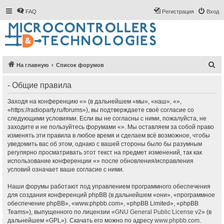
FAQ
Регистрация
Вход
П
На главную
Список форумов
о
- Общие правила
и
с
Заходя на конференцию «» (в дальнейшем «мы», «наш», «»,
«https://radioparty.ru/forums»), вы подтверждаете своё согласие со
к
следующими условиями. Если вы не согласны с ними, пожалуйста, не
заходите и не пользуйтесь форумами «». Мы оставляем за собой право
изменять эти правила в любое время и сделаем всё возможное, чтобы
уведомить вас об этом, однако с вашей стороны было бы разумным
регулярно просматривать этот текст на предмет изменений, так как
использование конференции «» после обновления/исправления
условий означает ваше согласие с ними.
Наши форумы работают под управлением программного обеспечения
для создания конференций phpBB (в дальнейшем «они», «программное
обеспечение phpBB», «www.phpbb.com», «phpBB Limited», «phpBB
Teams»), выпущенного по лицензии «
GNU General Public License v2
» (в
дальнейшем «GPL»). Скачать его можно по адресу
www.phpbb.com
.