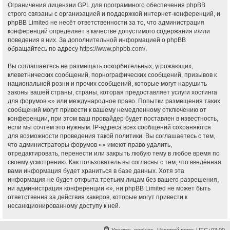
Ограничения лицензии GPL для программного обеспечения phpBB
строго связаны с организацией и поддержкой интернет-конференций, и
phpBB Limited не несёт ответственности за то, что администрация
конференций определяет в качестве допустимого содержания и/или
поведения в них. За дополнительной информацией о phpBB
обращайтесь по адресу
https://www.phpbb.com/
.
Вы соглашаетесь не размещать оскорбительных, угрожающих,
клеветнических сообщений, порнографических сообщений, призывов к
национальной розни и прочих сообщений, которые могут нарушить
законы вашей страны, страны, которая предоставляет услуги хостинга
для форумов «» или международное право. Попытки размещения таких
сообщений могут привести к вашему немедленному отключению от
конференции, при этом ваш провайдер будет поставлен в известность,
если мы сочтём это нужным. IP-адреса всех сообщений сохраняются
для возможности проведения такой политики. Вы соглашаетесь с тем,
что администраторы форумов «» имеют право удалить,
отредактировать, перенести или закрыть любую тему в любое время по
своему усмотрению. Как пользователь вы согласны с тем, что введённая
вами информация будет храниться в базе данных. Хотя эта
информация не будет открыта третьим лицам без вашего разрешения,
ни администрация конференции «», ни phpBB Limited не может быть
ответственна за действия хакеров, которые могут привести к
несанкционированному доступу к ней.