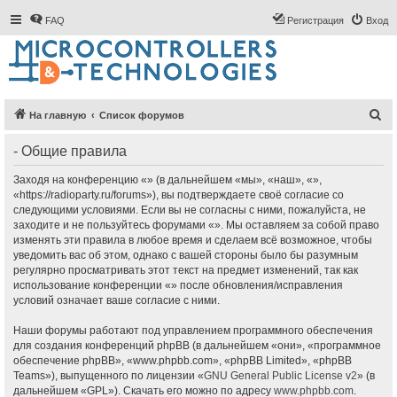
FAQ
Регистрация
Вход
П
На главную
Список форумов
о
- Общие правила
и
с
Заходя на конференцию «» (в дальнейшем «мы», «наш», «»,
«https://radioparty.ru/forums»), вы подтверждаете своё согласие со
к
следующими условиями. Если вы не согласны с ними, пожалуйста, не
заходите и не пользуйтесь форумами «». Мы оставляем за собой право
изменять эти правила в любое время и сделаем всё возможное, чтобы
уведомить вас об этом, однако с вашей стороны было бы разумным
регулярно просматривать этот текст на предмет изменений, так как
использование конференции «» после обновления/исправления
условий означает ваше согласие с ними.
Наши форумы работают под управлением программного обеспечения
для создания конференций phpBB (в дальнейшем «они», «программное
обеспечение phpBB», «www.phpbb.com», «phpBB Limited», «phpBB
Teams»), выпущенного по лицензии «
GNU General Public License v2
» (в
дальнейшем «GPL»). Скачать его можно по адресу
www.phpbb.com
.