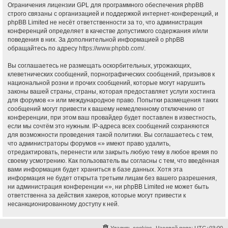
Ограничения лицензии GPL для программного обеспечения phpBB
строго связаны с организацией и поддержкой интернет-конференций, и
phpBB Limited не несёт ответственности за то, что администрация
конференций определяет в качестве допустимого содержания и/или
поведения в них. За дополнительной информацией о phpBB
обращайтесь по адресу
https://www.phpbb.com/
.
Вы соглашаетесь не размещать оскорбительных, угрожающих,
клеветнических сообщений, порнографических сообщений, призывов к
национальной розни и прочих сообщений, которые могут нарушить
законы вашей страны, страны, которая предоставляет услуги хостинга
для форумов «» или международное право. Попытки размещения таких
сообщений могут привести к вашему немедленному отключению от
конференции, при этом ваш провайдер будет поставлен в известность,
если мы сочтём это нужным. IP-адреса всех сообщений сохраняются
для возможности проведения такой политики. Вы соглашаетесь с тем,
что администраторы форумов «» имеют право удалить,
отредактировать, перенести или закрыть любую тему в любое время по
своему усмотрению. Как пользователь вы согласны с тем, что введённая
вами информация будет храниться в базе данных. Хотя эта
информация не будет открыта третьим лицам без вашего разрешения,
ни администрация конференции «», ни phpBB Limited не может быть
ответственна за действия хакеров, которые могут привести к
несанкционированному доступу к ней.