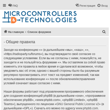
FAQ
Регистрация
Вход
П
На главную
Список форумов
о
- Общие правила
и
с
Заходя на конференцию «» (в дальнейшем «мы», «наш», «»,
«https://radioparty.ru/forums»), вы подтверждаете своё согласие со
к
следующими условиями. Если вы не согласны с ними, пожалуйста, не
заходите и не пользуйтесь форумами «». Мы оставляем за собой право
изменять эти правила в любое время и сделаем всё возможное, чтобы
уведомить вас об этом, однако с вашей стороны было бы разумным
регулярно просматривать этот текст на предмет изменений, так как
использование конференции «» после обновления/исправления
условий означает ваше согласие с ними.
Наши форумы работают под управлением программного обеспечения
для создания конференций phpBB (в дальнейшем «они», «программное
обеспечение phpBB», «www.phpbb.com», «phpBB Limited», «phpBB
Teams»), выпущенного по лицензии «
GNU General Public License v2
» (в
дальнейшем «GPL»). Скачать его можно по адресу
www.phpbb.com
.