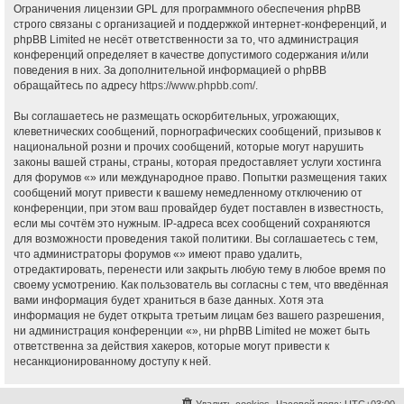
Ограничения лицензии GPL для программного обеспечения phpBB
строго связаны с организацией и поддержкой интернет-конференций, и
phpBB Limited не несёт ответственности за то, что администрация
конференций определяет в качестве допустимого содержания и/или
поведения в них. За дополнительной информацией о phpBB
обращайтесь по адресу
https://www.phpbb.com/
.
Вы соглашаетесь не размещать оскорбительных, угрожающих,
клеветнических сообщений, порнографических сообщений, призывов к
национальной розни и прочих сообщений, которые могут нарушить
законы вашей страны, страны, которая предоставляет услуги хостинга
для форумов «» или международное право. Попытки размещения таких
сообщений могут привести к вашему немедленному отключению от
конференции, при этом ваш провайдер будет поставлен в известность,
если мы сочтём это нужным. IP-адреса всех сообщений сохраняются
для возможности проведения такой политики. Вы соглашаетесь с тем,
что администраторы форумов «» имеют право удалить,
отредактировать, перенести или закрыть любую тему в любое время по
своему усмотрению. Как пользователь вы согласны с тем, что введённая
вами информация будет храниться в базе данных. Хотя эта
информация не будет открыта третьим лицам без вашего разрешения,
ни администрация конференции «», ни phpBB Limited не может быть
ответственна за действия хакеров, которые могут привести к
несанкционированному доступу к ней.