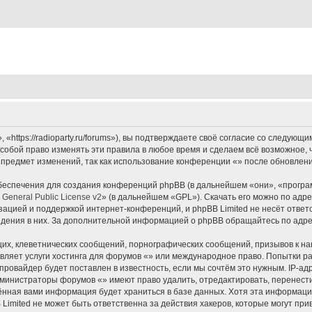
«https://radioparty.ru/forums»), вы подтверждаете своё согласие со следующи
собой право изменять эти правила в любое время и сделаем всё возможное, 
 предмет изменений, так как использование конференции «» после обновлени
еспечения для создания конференций phpBB (в дальнейшем «они», «програ
General Public License v2
» (в дальнейшем «GPL»). Скачать его можно по адр
зацией и поддержкой интернет-конференций, и phpBB Limited не несёт ответ
ведения в них. За дополнительной информацией о phpBB обращайтесь по адр
их, клеветнических сообщений, порнографических сообщений, призывов к на
вляет услуги хостинга для форумов «» или международное право. Попытки р
ровайдер будет поставлен в известность, если мы сочтём это нужным. IP-а
администраторы форумов «» имеют право удалить, отредактировать, перенест
дённая вами информация будет храниться в базе данных. Хотя эта информаци
imited не может быть ответственна за действия хакеров, которые могут прив