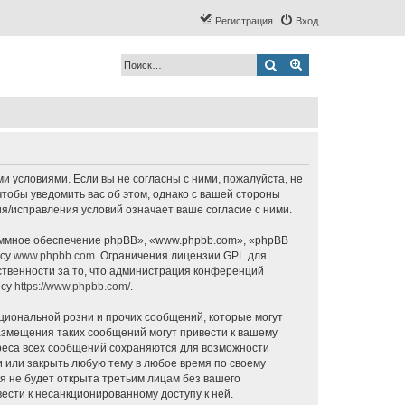
Регистрация
Вход
Поиск
Расширенный по
ми условиями. Если вы не согласны с ними, пожалуйста, не
чтобы уведомить вас об этом, однако с вашей стороны
я/исправления условий означает ваше согласие с ними.
ммное обеспечение phpBB», «www.phpbb.com», «phpBB
есу
www.phpbb.com
. Ограничения лицензии GPL для
ственности за то, что администрация конференций
есу
https://www.phpbb.com/
.
циональной розни и прочих сообщений, которые могут
азмещения таких сообщений могут привести к вашему
дреса всех сообщений сохраняются для возможности
и или закрыть любую тему в любое время по своему
я не будет открыта третьим лицам без вашего
ести к несанкционированному доступу к ней.