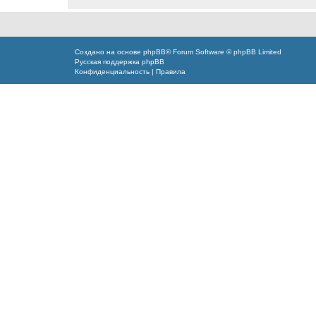
Создано на основе
phpBB
® Forum Software © phpBB Limited
Русская поддержка phpBB
Конфиденциальность
|
Правила