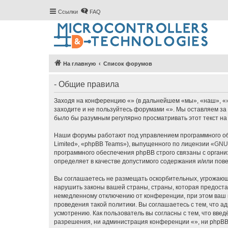
Ссылки
FAQ
На главную
Список форумов
- Общие правила
Заходя на конференцию «» (в дальнейшем «мы», «наш», «», 
заходите и не пользуйтесь форумами «». Мы оставляем за 
было бы разумным регулярно просматривать этот текст на
Наши форумы работают под управлением программного об
Limited», «phpBB Teams»), выпущенного по лицензии «
GNU 
программного обеспечения phpBB строго связаны с органи
определяет в качестве допустимого содержания и/или по
Вы соглашаетесь не размещать оскорбительных, угрожающ
нарушить законы вашей страны, страны, которая предоста
немедленному отключению от конференции, при этом ваш п
проведения такой политики. Вы соглашаетесь с тем, что 
усмотрению. Как пользователь вы согласны с тем, что вве
разрешения, ни администрация конференции «», ни phpBB L