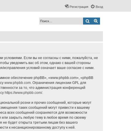
Регистрация
Вход
Поиск
Расширенный по
ми условиями. Если вы не согласны с ними, пожалуйста, не
чтобы уведомить вас об этом, однако с вашей стороны
я/исправления условий означает ваше согласие с ними.
ммное обеспечение phpBB», «www.phpbb.com», «phpBB
есу
www.phpbb.com
. Ограничения лицензии GPL для
ственности за то, что администрация конференций
есу
https://www.phpbb.com/
.
циональной розни и прочих сообщений, которые могут
азмещения таких сообщений могут привести к вашему
дреса всех сообщений сохраняются для возможности
и или закрыть любую тему в любое время по своему
я не будет открыта третьим лицам без вашего
ести к несанкционированному доступу к ней.