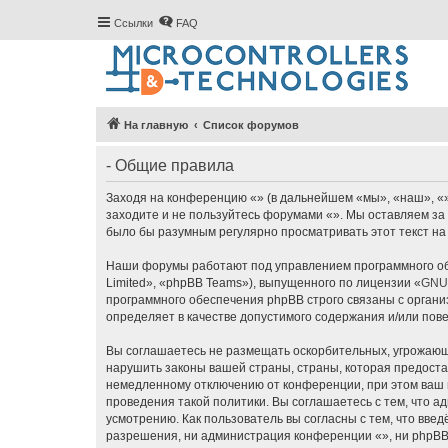
Ссылки
FAQ
На главную
Список форумов
- Общие правила
Заходя на конференцию «» (в дальнейшем «мы», «наш», «», 
заходите и не пользуйтесь форумами «». Мы оставляем за 
было бы разумным регулярно просматривать этот текст на
Наши форумы работают под управлением программного об
Limited», «phpBB Teams»), выпущенного по лицензии «
GNU 
программного обеспечения phpBB строго связаны с органи
определяет в качестве допустимого содержания и/или по
Вы соглашаетесь не размещать оскорбительных, угрожающ
нарушить законы вашей страны, страны, которая предоста
немедленному отключению от конференции, при этом ваш п
проведения такой политики. Вы соглашаетесь с тем, что 
усмотрению. Как пользователь вы согласны с тем, что вве
разрешения, ни администрация конференции «», ни phpBB L