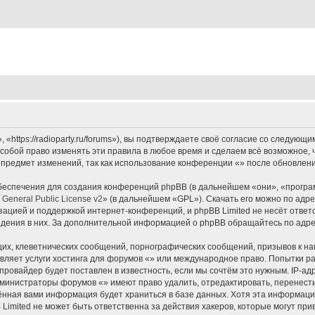
«https://radioparty.ru/forums»), вы подтверждаете своё согласие со следующи
собой право изменять эти правила в любое время и сделаем всё возможное, 
 предмет изменений, так как использование конференции «» после обновлени
еспечения для создания конференций phpBB (в дальнейшем «они», «програ
General Public License v2
» (в дальнейшем «GPL»). Скачать его можно по адр
зацией и поддержкой интернет-конференций, и phpBB Limited не несёт ответ
ведения в них. За дополнительной информацией о phpBB обращайтесь по адр
их, клеветнических сообщений, порнографических сообщений, призывов к на
вляет услуги хостинга для форумов «» или международное право. Попытки р
ровайдер будет поставлен в известность, если мы сочтём это нужным. IP-а
администраторы форумов «» имеют право удалить, отредактировать, перенест
дённая вами информация будет храниться в базе данных. Хотя эта информаци
imited не может быть ответственна за действия хакеров, которые могут прив