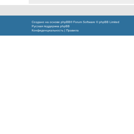
Создано на основе
phpBB
® Forum Software © phpBB Limited
Русская поддержка phpBB
Конфиденциальность
|
Правила