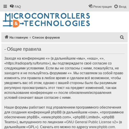
FAQ
Регистрация
Вход
П
На главную
Список форумов
о
- Общие правила
и
с
Заходя на конференцию «» (в дальнейшем «мы», «наш», «»,
«https://radioparty.ru/forums»), вы подтверждаете своё согласие со
к
следующими условиями. Если вы не согласны с ними, пожалуйста, не
заходите и не пользуйтесь форумами «». Мы оставляем за собой право
изменять эти правила в любое время и сделаем всё возможное, чтобы
уведомить вас об этом, однако с вашей стороны было бы разумным
регулярно просматривать этот текст на предмет изменений, так как
использование конференции «» после обновления/исправления
условий означает ваше согласие с ними.
Наши форумы работают под управлением программного обеспечения
для создания конференций phpBB (в дальнейшем «они», «программное
обеспечение phpBB», «www.phpbb.com», «phpBB Limited», «phpBB
Teams»), выпущенного по лицензии «
GNU General Public License v2
» (в
дальнейшем «GPL»). Скачать его можно по адресу
www.phpbb.com
.