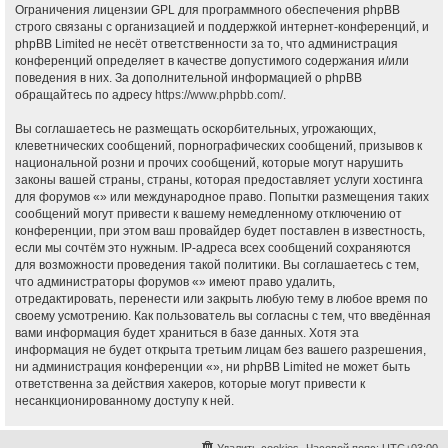
Ограничения лицензии GPL для программного обеспечения phpBB
строго связаны с организацией и поддержкой интернет-конференций, и
phpBB Limited не несёт ответственности за то, что администрация
конференций определяет в качестве допустимого содержания и/или
поведения в них. За дополнительной информацией о phpBB
обращайтесь по адресу
https://www.phpbb.com/
.
Вы соглашаетесь не размещать оскорбительных, угрожающих,
клеветнических сообщений, порнографических сообщений, призывов к
национальной розни и прочих сообщений, которые могут нарушить
законы вашей страны, страны, которая предоставляет услуги хостинга
для форумов «» или международное право. Попытки размещения таких
сообщений могут привести к вашему немедленному отключению от
конференции, при этом ваш провайдер будет поставлен в известность,
если мы сочтём это нужным. IP-адреса всех сообщений сохраняются
для возможности проведения такой политики. Вы соглашаетесь с тем,
что администраторы форумов «» имеют право удалить,
отредактировать, перенести или закрыть любую тему в любое время по
своему усмотрению. Как пользователь вы согласны с тем, что введённая
вами информация будет храниться в базе данных. Хотя эта
информация не будет открыта третьим лицам без вашего разрешения,
ни администрация конференции «», ни phpBB Limited не может быть
ответственна за действия хакеров, которые могут привести к
несанкционированному доступу к ней.