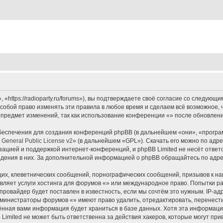
«https://radioparty.ru/forums»), вы подтверждаете своё согласие со следующи
собой право изменять эти правила в любое время и сделаем всё возможное, 
 предмет изменений, так как использование конференции «» после обновлени
еспечения для создания конференций phpBB (в дальнейшем «они», «програ
General Public License v2
» (в дальнейшем «GPL»). Скачать его можно по адр
зацией и поддержкой интернет-конференций, и phpBB Limited не несёт ответ
ведения в них. За дополнительной информацией о phpBB обращайтесь по адр
их, клеветнических сообщений, порнографических сообщений, призывов к на
вляет услуги хостинга для форумов «» или международное право. Попытки р
ровайдер будет поставлен в известность, если мы сочтём это нужным. IP-а
администраторы форумов «» имеют право удалить, отредактировать, перенест
дённая вами информация будет храниться в базе данных. Хотя эта информаци
imited не может быть ответственна за действия хакеров, которые могут прив