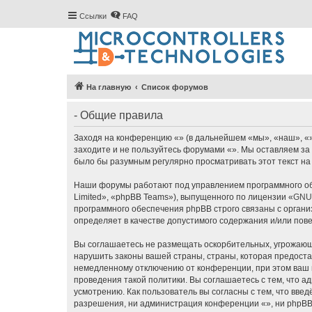
Ссылки
FAQ
На главную
Список форумов
- Общие правила
Заходя на конференцию «» (в дальнейшем «мы», «наш», «», 
заходите и не пользуйтесь форумами «». Мы оставляем за 
было бы разумным регулярно просматривать этот текст на
Наши форумы работают под управлением программного об
Limited», «phpBB Teams»), выпущенного по лицензии «
GNU 
программного обеспечения phpBB строго связаны с органи
определяет в качестве допустимого содержания и/или по
Вы соглашаетесь не размещать оскорбительных, угрожающ
нарушить законы вашей страны, страны, которая предоста
немедленному отключению от конференции, при этом ваш п
проведения такой политики. Вы соглашаетесь с тем, что 
усмотрению. Как пользователь вы согласны с тем, что вве
разрешения, ни администрация конференции «», ни phpBB L