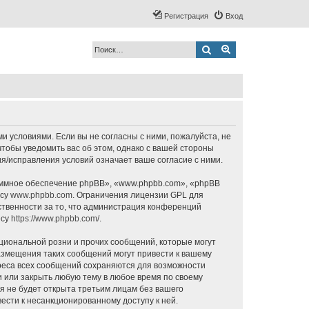
Регистрация
Вход
Поиск
Расширенный по
ми условиями. Если вы не согласны с ними, пожалуйста, не
чтобы уведомить вас об этом, однако с вашей стороны
я/исправления условий означает ваше согласие с ними.
ммное обеспечение phpBB», «www.phpbb.com», «phpBB
есу
www.phpbb.com
. Ограничения лицензии GPL для
ственности за то, что администрация конференций
есу
https://www.phpbb.com/
.
циональной розни и прочих сообщений, которые могут
азмещения таких сообщений могут привести к вашему
дреса всех сообщений сохраняются для возможности
и или закрыть любую тему в любое время по своему
я не будет открыта третьим лицам без вашего
ести к несанкционированному доступу к ней.