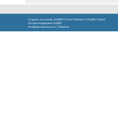
Создано на основе
phpBB
® Forum Software © phpBB Limited
Русская поддержка phpBB
Конфиденциальность
|
Правила