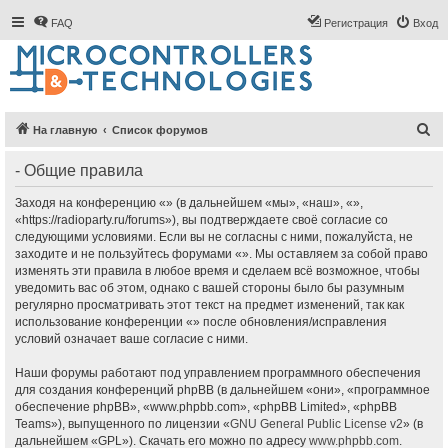
FAQ
Регистрация
Вход
П
На главную
Список форумов
о
- Общие правила
и
с
Заходя на конференцию «» (в дальнейшем «мы», «наш», «»,
«https://radioparty.ru/forums»), вы подтверждаете своё согласие со
к
следующими условиями. Если вы не согласны с ними, пожалуйста, не
заходите и не пользуйтесь форумами «». Мы оставляем за собой право
изменять эти правила в любое время и сделаем всё возможное, чтобы
уведомить вас об этом, однако с вашей стороны было бы разумным
регулярно просматривать этот текст на предмет изменений, так как
использование конференции «» после обновления/исправления
условий означает ваше согласие с ними.
Наши форумы работают под управлением программного обеспечения
для создания конференций phpBB (в дальнейшем «они», «программное
обеспечение phpBB», «www.phpbb.com», «phpBB Limited», «phpBB
Teams»), выпущенного по лицензии «
GNU General Public License v2
» (в
дальнейшем «GPL»). Скачать его можно по адресу
www.phpbb.com
.