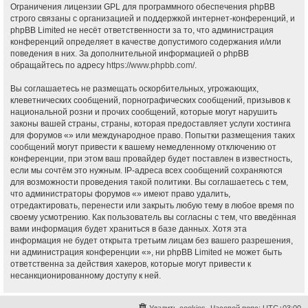
Ограничения лицензии GPL для программного обеспечения phpBB
строго связаны с организацией и поддержкой интернет-конференций, и
phpBB Limited не несёт ответственности за то, что администрация
конференций определяет в качестве допустимого содержания и/или
поведения в них. За дополнительной информацией о phpBB
обращайтесь по адресу
https://www.phpbb.com/
.
Вы соглашаетесь не размещать оскорбительных, угрожающих,
клеветнических сообщений, порнографических сообщений, призывов к
национальной розни и прочих сообщений, которые могут нарушить
законы вашей страны, страны, которая предоставляет услуги хостинга
для форумов «» или международное право. Попытки размещения таких
сообщений могут привести к вашему немедленному отключению от
конференции, при этом ваш провайдер будет поставлен в известность,
если мы сочтём это нужным. IP-адреса всех сообщений сохраняются
для возможности проведения такой политики. Вы соглашаетесь с тем,
что администраторы форумов «» имеют право удалить,
отредактировать, перенести или закрыть любую тему в любое время по
своему усмотрению. Как пользователь вы согласны с тем, что введённая
вами информация будет храниться в базе данных. Хотя эта
информация не будет открыта третьим лицам без вашего разрешения,
ни администрация конференции «», ни phpBB Limited не может быть
ответственна за действия хакеров, которые могут привести к
несанкционированному доступу к ней.