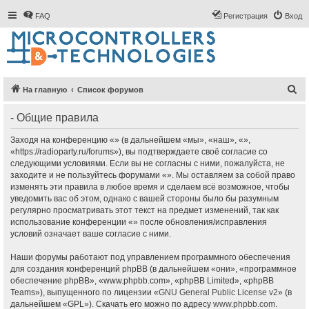
FAQ
Регистрация
Вход
П
На главную
Список форумов
о
- Общие правила
и
с
Заходя на конференцию «» (в дальнейшем «мы», «наш», «»,
«https://radioparty.ru/forums»), вы подтверждаете своё согласие со
к
следующими условиями. Если вы не согласны с ними, пожалуйста, не
заходите и не пользуйтесь форумами «». Мы оставляем за собой право
изменять эти правила в любое время и сделаем всё возможное, чтобы
уведомить вас об этом, однако с вашей стороны было бы разумным
регулярно просматривать этот текст на предмет изменений, так как
использование конференции «» после обновления/исправления
условий означает ваше согласие с ними.
Наши форумы работают под управлением программного обеспечения
для создания конференций phpBB (в дальнейшем «они», «программное
обеспечение phpBB», «www.phpbb.com», «phpBB Limited», «phpBB
Teams»), выпущенного по лицензии «
GNU General Public License v2
» (в
дальнейшем «GPL»). Скачать его можно по адресу
www.phpbb.com
.