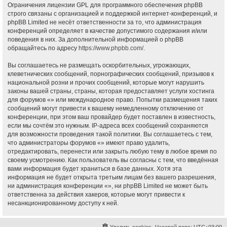
Ограничения лицензии GPL для программного обеспечения phpBB
строго связаны с организацией и поддержкой интернет-конференций, и
phpBB Limited не несёт ответственности за то, что администрация
конференций определяет в качестве допустимого содержания и/или
поведения в них. За дополнительной информацией о phpBB
обращайтесь по адресу
https://www.phpbb.com/
.
Вы соглашаетесь не размещать оскорбительных, угрожающих,
клеветнических сообщений, порнографических сообщений, призывов к
национальной розни и прочих сообщений, которые могут нарушить
законы вашей страны, страны, которая предоставляет услуги хостинга
для форумов «» или международное право. Попытки размещения таких
сообщений могут привести к вашему немедленному отключению от
конференции, при этом ваш провайдер будет поставлен в известность,
если мы сочтём это нужным. IP-адреса всех сообщений сохраняются
для возможности проведения такой политики. Вы соглашаетесь с тем,
что администраторы форумов «» имеют право удалить,
отредактировать, перенести или закрыть любую тему в любое время по
своему усмотрению. Как пользователь вы согласны с тем, что введённая
вами информация будет храниться в базе данных. Хотя эта
информация не будет открыта третьим лицам без вашего разрешения,
ни администрация конференции «», ни phpBB Limited не может быть
ответственна за действия хакеров, которые могут привести к
несанкционированному доступу к ней.