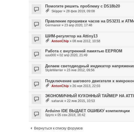
Помогите решить проблему с DS18b20
Skipper
»
28 фев 2019, 09:08
Правление прошивки часов на DS3231 и ATM
Germansir
»
23 апр 2020, 17:48
ШИМ-регулятор на Attiny13
AntonChip
»
08 янв 2012, 10:58
Работа с внутренней памятью EEPROM
uuu000
»
02 апр 2020, 21:49
Делаем светодиодный индикатор напряжени
StyleWarrior
»
23 янв 2012, 09:56
Подключение шагового двигателя к микроко
AntonChip
»
26 ноя 2013, 22:03
ЭКОНОМИЧНЫЙ КУХОННЫЙ ТАЙМЕР НА ATTI
saharuk
»
22 янв 2015, 10:53
Arduino IDE ВЫДАЕТ ОШИБКУ компиляции
Spyro
»
05 сен 2019, 16:42
Вернуться к списку форумов