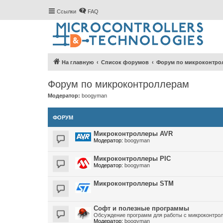
Ссылки
FAQ
На главную
Список форумов
Форум по микроконтро
Форум по микроконтроллерам
Модератор:
boogyman
ФОРУМ
Микроконтроллеры AVR
Модератор:
boogyman
Микроконтроллеры PIC
Модератор:
boogyman
Микроконтроллеры STM
Софт и полезные программы
Обсуждение программ для работы с микроконтро
Модератор:
boogyman