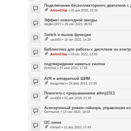
Подключение бесколлекторного двигателя с 
AntonChip
»
26 дек 2018, 10:22
Эффект новогодней звезды
oleglev1977
»
05 сен 2023, 09:53
Switch и вызов функции
uuu000
»
16 окт 2022, 14:26
Библиотека для работы с дисплеем на контро
AntonChip
»
04 окт 2022, 13:59
подтверждение нажатых кнопок
Azerhud
»
07 июл 2022, 17:02
AVR и аппаратный ШИМ
boogyman
»
29 фев 2012, 23:26
Помогите с прерываниями attiny2313
uuu000
»
01 дек 2019, 21:33
Асинхронный режим таймера, управление из
Germansir
»
13 сен 2020, 19:03
I2C шина
Gimpel
»
10 апр 2020, 17:49