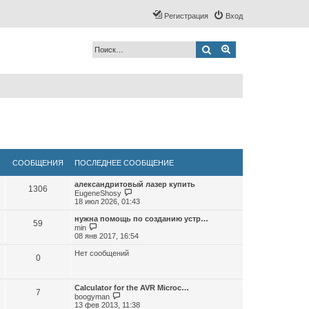
Регистрация
Вход
Поиск
Расширенный по
СООБЩЕНИЯ
ПОСЛЕДНЕЕ СООБЩЕНИЕ
александритовый лазер купить
1306
П
EugeneShosy
е
18 июл 2026, 01:43
р
е
нужна помощь по созданию устр…
59
й
П
min
т
е
08 янв 2017, 16:54
и
р
к
е
Нет сообщений
0
п
й
о
т
с
и
л
к
Calculator for the AVR Microc…
е
7
п
П
boogyman
д
о
е
13 фев 2013, 11:38
н
с