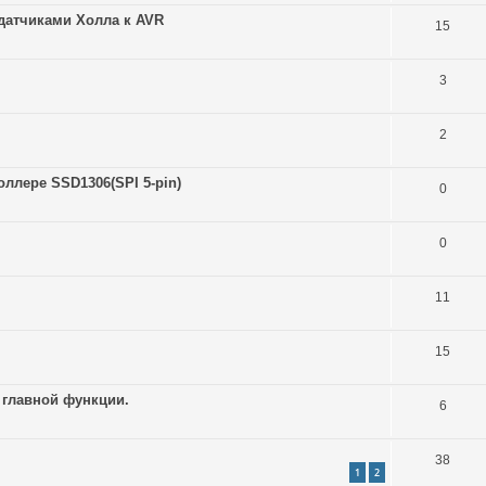
датчиками Холла к AVR
15
3
2
ллере SSD1306(SPI 5-pin)
0
0
11
15
 главной функции.
6
38
1
2