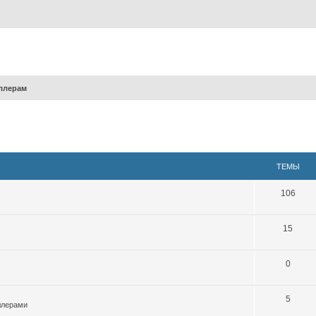
ллерам
ТЕМЫ
106
15
0
5
ллерами