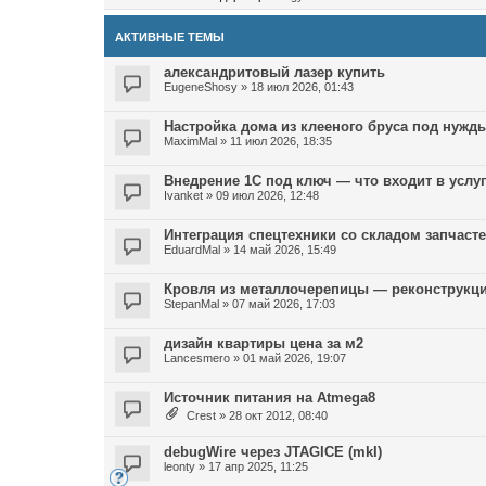
АКТИВНЫЕ ТЕМЫ
александритовый лазер купить
EugeneShosy
»
18 июл 2026, 01:43
Настройка дома из клееного бруса под нужд
MaximMal
»
11 июл 2026, 18:35
Внедрение 1С под ключ — что входит в услу
Ivanket
»
09 июл 2026, 12:48
Интеграция спецтехники со складом запчаст
EduardMal
»
14 май 2026, 15:49
Кровля из металлочерепицы — реконструкц
StepanMal
»
07 май 2026, 17:03
дизайн квартиры цена за м2
Lancesmero
»
01 май 2026, 19:07
Источник питания на Atmega8
Crest
»
28 окт 2012, 08:40
debugWire через JTAGICE (mkI)
leonty
»
17 апр 2025, 11:25