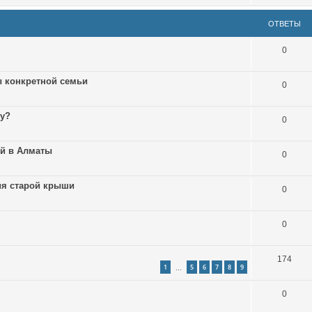
ОТВЕТЫ
0
ы конкретной семьи
0
гу?
0
ей в Алматы
0
ия старой крыши
0
0
174
1
5
6
7
8
9
…
0