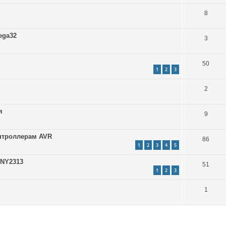
8
ega32
3
50
1
2
3
2
я
9
нтроллерам AVR
86
1
2
3
4
5
NY2313
51
1
2
3
1