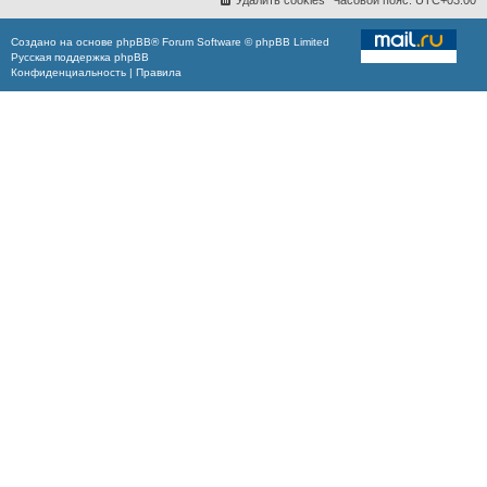
Удалить cookies
Часовой пояс:
UTC+03:00
Создано на основе
phpBB
® Forum Software © phpBB Limited
Русская поддержка phpBB
Конфиденциальность
|
Правила