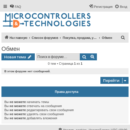
FAQ
Регистрация
Вход
П
На главную
Список форумов
Покупка, продажа, услуги
Обмен
о
Обмен
и
Поиск
Расширенный пои
Новая тема
с
0 тем • Страница
1
из
1
к
В этом форуме нет сообщений.
Перейти
Права доступа
Вы
не можете
начинать темы
Вы
не можете
отвечать на сообщения
Вы
не можете
редактировать свои сообщения
Вы
не можете
удалять свои сообщения
Вы
не можете
добавлять вложения