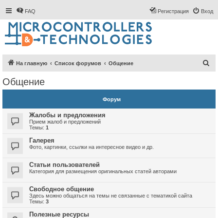
FAQ
Регистрация
Вход
П
На главную
Список форумов
Общение
о
Общение
и
с
Форум
к
Жалобы и предложения
Прием жалоб и предложений
Темы:
1
Галерея
Фото, картинки, ссылки на интересное видео и др.
Статьи пользователей
Категория для размещения оригинальных статей авторами
Свободное общение
Здесь можно общаться на темы не связанные с тематикой сайта
Темы:
3
Полезные ресурсы