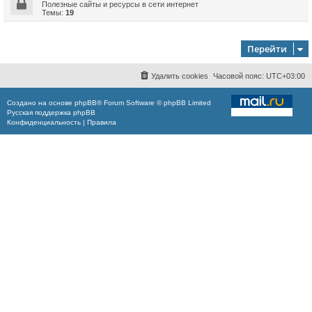
Полезные сайты и ресурсы в сети интернет
Темы:
19
Перейти
Удалить cookies
Часовой пояс:
UTC+03:00
Создано на основе
phpBB
® Forum Software © phpBB Limited
Русская поддержка phpBB
Конфиденциальность
|
Правила