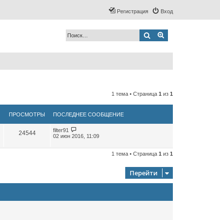
Регистрация
Вход
Поиск
Расширенный по
1 тема • Страница
1
из
1
ПРОСМОТРЫ
ПОСЛЕДНЕЕ СООБЩЕНИЕ
filter91
24544
02 июн 2016, 11:09
1 тема • Страница
1
из
1
Перейти