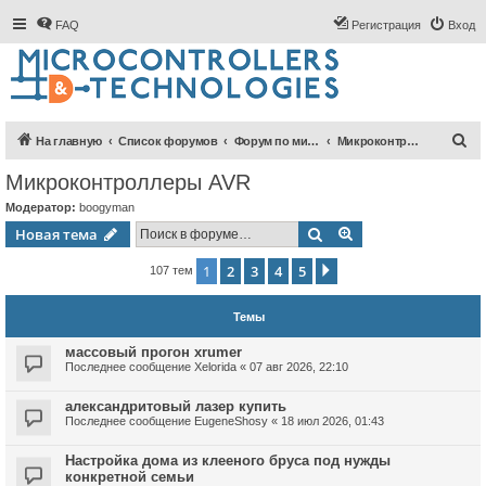
FAQ
Регистрация
Вход
П
На главную
Список форумов
Форум по микроконтроллерам
Микроконтроллеры AVR
о
Микроконтроллеры AVR
и
Модератор:
boogyman
с
Поиск
Расширенный пои
Новая тема
к
1
2
3
4
5
След.
107 тем
Темы
массовый прогон xrumer
Последнее сообщение
Xelorida
«
07 авг 2026, 22:10
александритовый лазер купить
Последнее сообщение
EugeneShosy
«
18 июл 2026, 01:43
Настройка дома из клееного бруса под нужды
конкретной семьи