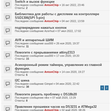
Switch и вызов функции
Последнее сообщение
AntonChip
«
16 окт 2022, 23:46
Ответы:
2
Библиотека для работы с дисплеем на контроллере
SSD1306(SPI 5-pin)
Последнее сообщение
AntonChip
«
04 окт 2022, 13:59
подтверждение нажатых кнопок
Последнее сообщение
Azerhud
«
07 июл 2022, 17:02
AVR и аппаратный ШИМ
Последнее сообщение
uuu000
«
26 ноя 2020, 19:37
Ответы:
11
Помогите с прерываниями attiny2313
Последнее сообщение
uuu000
«
17 сен 2020, 19:20
Ответы:
15
Асинхронный режим таймера, управление из главной
функции.
Последнее сообщение
AntonChip
«
14 сен 2020, 19:27
Ответы:
6
I2C шина
Последнее сообщение
Gimpel
«
04 июн 2020, 22:42
Ответы:
38
1
2
Помогите решить проблему с DS18b20
Последнее сообщение
nike
«
07 май 2020, 13:29
Ответы:
8
Правление прошивки часов на DS3231 и ATMega32
Последнее сообщение
AntonChip
«
02 май 2020, 08:26