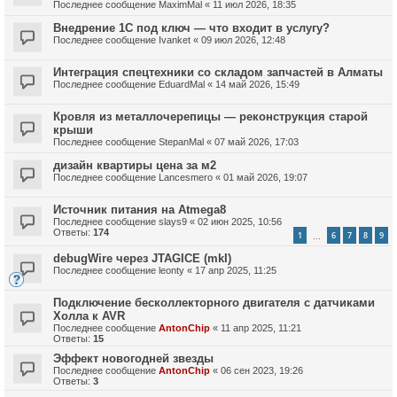
Последнее сообщение
MaximMal
«
11 июл 2026, 18:35
Внедрение 1С под ключ — что входит в услугу?
Последнее сообщение
Ivanket
«
09 июл 2026, 12:48
Интеграция спецтехники со складом запчастей в Алматы
Последнее сообщение
EduardMal
«
14 май 2026, 15:49
Кровля из металлочерепицы — реконструкция старой
крыши
Последнее сообщение
StepanMal
«
07 май 2026, 17:03
дизайн квартиры цена за м2
Последнее сообщение
Lancesmero
«
01 май 2026, 19:07
Источник питания на Atmega8
Последнее сообщение
slays9
«
02 июн 2025, 10:56
Ответы:
174
1
6
7
8
9
…
debugWire через JTAGICE (mkI)
Последнее сообщение
leonty
«
17 апр 2025, 11:25
Подключение бесколлекторного двигателя с датчиками
Холла к AVR
Последнее сообщение
AntonChip
«
11 апр 2025, 11:21
Ответы:
15
Эффект новогодней звезды
Последнее сообщение
AntonChip
«
06 сен 2023, 19:26
Ответы:
3