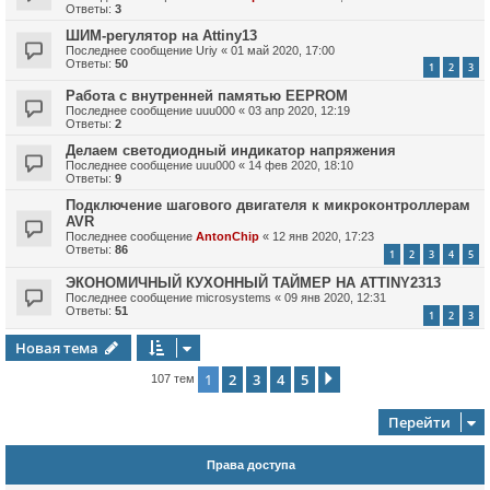
Ответы:
3
ШИМ-регулятор на Attiny13
Последнее сообщение
Uriy
«
01 май 2020, 17:00
Ответы:
50
1
2
3
Работа с внутренней памятью EEPROM
Последнее сообщение
uuu000
«
03 апр 2020, 12:19
Ответы:
2
Делаем светодиодный индикатор напряжения
Последнее сообщение
uuu000
«
14 фев 2020, 18:10
Ответы:
9
Подключение шагового двигателя к микроконтроллерам
AVR
Последнее сообщение
AntonChip
«
12 янв 2020, 17:23
Ответы:
86
1
2
3
4
5
ЭКОНОМИЧНЫЙ КУХОННЫЙ ТАЙМЕР НА ATTINY2313
Последнее сообщение
microsystems
«
09 янв 2020, 12:31
Ответы:
51
1
2
3
Новая тема
1
2
3
4
5
След.
107 тем
Перейти
Права доступа