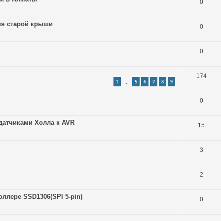
0
ия старой крыши
0
0
174
1
5
6
7
8
9
…
0
датчиками Холла к AVR
15
3
2
ллере SSD1306(SPI 5-pin)
0