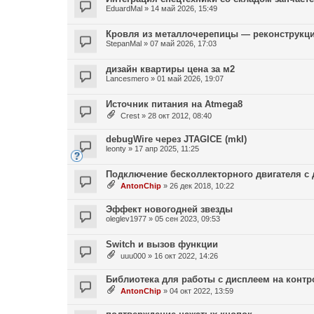
EduardMal
»
14 май 2026, 15:49
Кровля из металлочерепицы — реконструкц
StepanMal
»
07 май 2026, 17:03
дизайн квартиры цена за м2
Lancesmero
»
01 май 2026, 19:07
Источник питания на Atmega8
Crest
»
28 окт 2012, 08:40
debugWire через JTAGICE (mkI)
leonty
»
17 апр 2025, 11:25
Подключение бесколлекторного двигателя с 
AntonChip
»
26 дек 2018, 10:22
Эффект новогодней звезды
oleglev1977
»
05 сен 2023, 09:53
Switch и вызов функции
uuu000
»
16 окт 2022, 14:26
Библиотека для работы с дисплеем на контро
AntonChip
»
04 окт 2022, 13:59