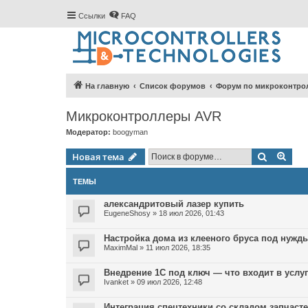
Ссылки
FAQ
На главную
Список форумов
Форум по микроконтро
Микроконтроллеры AVR
Модератор:
boogyman
Поиск
Рас
Новая тема
ТЕМЫ
александритовый лазер купить
EugeneShosy
»
18 июл 2026, 01:43
Настройка дома из клееного бруса под нужд
MaximMal
»
11 июл 2026, 18:35
Внедрение 1С под ключ — что входит в услу
Ivanket
»
09 июл 2026, 12:48
Интеграция спецтехники со складом запчаст