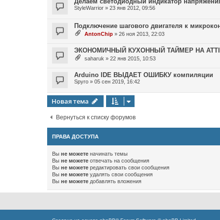
Делаем светодиодный индикатор напряжени
StyleWarrior
»
23 янв 2012, 09:56
Подключение шагового двигателя к микроко
AntonChip
»
26 ноя 2013, 22:03
ЭКОНОМИЧНЫЙ КУХОННЫЙ ТАЙМЕР НА ATTI
saharuk
»
22 янв 2015, 10:53
Arduino IDE ВЫДАЕТ ОШИБКУ компиляции
Spyro
»
05 сен 2019, 16:42
Новая тема
Вернуться к списку форумов
ПРАВА ДОСТУПА
Вы
не можете
начинать темы
Вы
не можете
отвечать на сообщения
Вы
не можете
редактировать свои сообщения
Вы
не можете
удалять свои сообщения
Вы
не можете
добавлять вложения