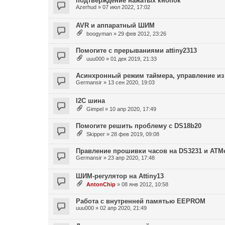
подтверждение нажатых кнопок
Azerhud
»
07 июл 2022, 17:02
AVR и аппаратный ШИМ
boogyman
»
29 фев 2012, 23:26
Помогите с прерываниями attiny2313
uuu000
»
01 дек 2019, 21:33
Асинхронный режим таймера, управление из
Germansir
»
13 сен 2020, 19:03
I2C шина
Gimpel
»
10 апр 2020, 17:49
Помогите решить проблему с DS18b20
Skipper
»
28 фев 2019, 09:08
Правление прошивки часов на DS3231 и ATM
Germansir
»
23 апр 2020, 17:48
ШИМ-регулятор на Attiny13
AntonChip
»
08 янв 2012, 10:58
Работа с внутренней памятью EEPROM
uuu000
»
02 апр 2020, 21:49