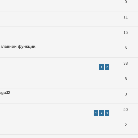
0
11
15
 главной функции.
6
38
1
2
8
ega32
3
50
1
2
3
2