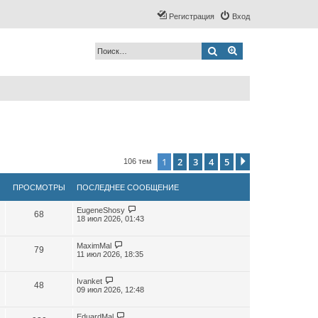
Регистрация
Вход
Поиск
Расширенный по
1
2
3
4
5
След.
106 тем
ПРОСМОТРЫ
ПОСЛЕДНЕЕ СООБЩЕНИЕ
EugeneShosy
68
18 июл 2026, 01:43
MaximMal
79
11 июл 2026, 18:35
Ivanket
48
09 июл 2026, 12:48
EduardMal