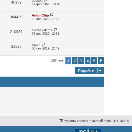
uuu000
40969
14 фев 2020, 18:10
AntonChip
384429
12 янв 2020, 17:23
microsystems
210929
09 янв 2020, 12:31
Spyro
21626
06 сен 2019, 12:49
1
2
3
4
5
След.
106 тем
Перейти
Удалить cookies
Часовой пояс:
UTC+03:00