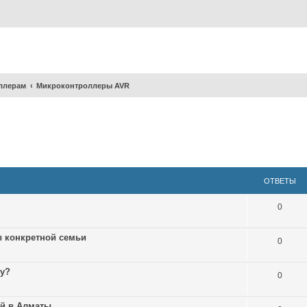
ллерам
Микроконтроллеры AVR
ширенный поиск
ОТВЕТЫ
0
ы конкретной семьи
0
гу?
0
ей в Алматы