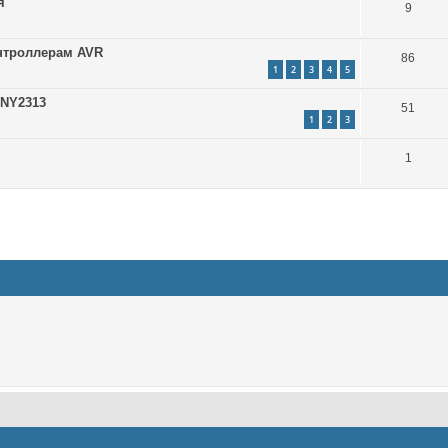
я
9
нтроллерам AVR
86
1
2
3
4
5
NY2313
51
1
2
3
1