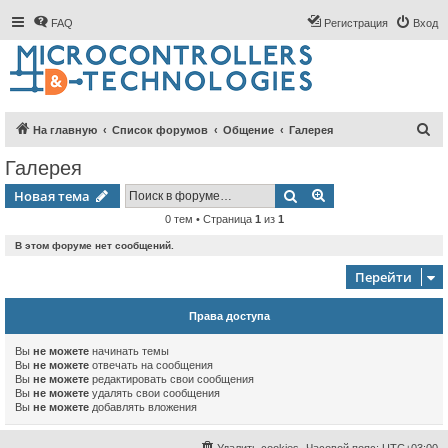
FAQ
Регистрация
Вход
П
На главную
Список форумов
Общение
Галерея
о
Галерея
и
Поиск
Расширенный пои
Новая тема
с
0 тем • Страница
1
из
1
к
В этом форуме нет сообщений.
Перейти
Права доступа
Вы
не можете
начинать темы
Вы
не можете
отвечать на сообщения
Вы
не можете
редактировать свои сообщения
Вы
не можете
удалять свои сообщения
Вы
не можете
добавлять вложения