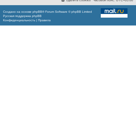
Удалить cookies
Часовой пояс:
UTC+03:00
Создано на основе
phpBB
® Forum Software © phpBB Limited
Русская поддержка phpBB
Конфиденциальность
|
Правила