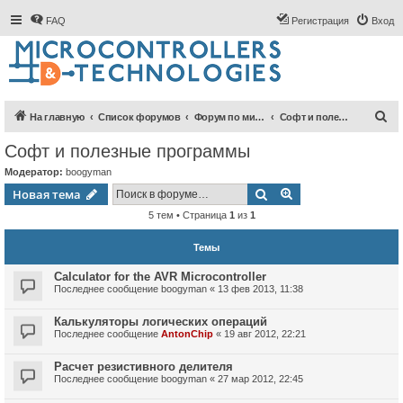
FAQ
Регистрация
Вход
П
На главную
Список форумов
Форум по микроконтроллерам
Софт и полезные программы
о
Софт и полезные программы
и
Модератор:
boogyman
с
Поиск
Расширенный пои
Новая тема
к
5 тем • Страница
1
из
1
Темы
Calculator for the AVR Microcontroller
Последнее сообщение
boogyman
«
13 фев 2013, 11:38
Калькуляторы логических операций
Последнее сообщение
AntonChip
«
19 авг 2012, 22:21
Расчет резистивного делителя
Последнее сообщение
boogyman
«
27 мар 2012, 22:45