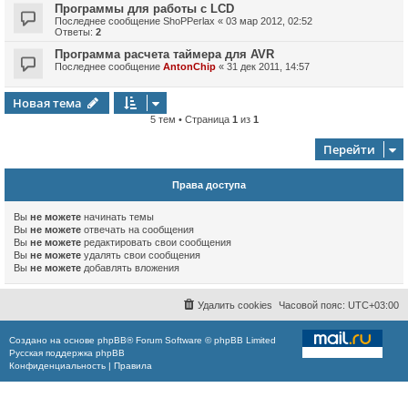
Программы для работы с LCD
Последнее сообщение
ShoPPerlax
«
03 мар 2012, 02:52
Ответы:
2
Программа расчета таймера для AVR
Последнее сообщение
AntonChip
«
31 дек 2011, 14:57
Новая тема
5 тем • Страница
1
из
1
Перейти
Права доступа
Вы
не можете
начинать темы
Вы
не можете
отвечать на сообщения
Вы
не можете
редактировать свои сообщения
Вы
не можете
удалять свои сообщения
Вы
не можете
добавлять вложения
Удалить cookies
Часовой пояс:
UTC+03:00
Создано на основе
phpBB
® Forum Software © phpBB Limited
Русская поддержка phpBB
Конфиденциальность
|
Правила