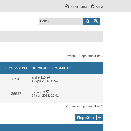
Регистрация
Вход
Поиск
Расширенный по
2 темы • Страница
1
из
1
ПРОСМОТРЫ
ПОСЛЕДНЕЕ СООБЩЕНИЕ
andrei913
31545
12 дек 2016, 15:47
roman 33
36837
24 сен 2013, 22:01
2 темы • Страница
1
из
1
Перейти