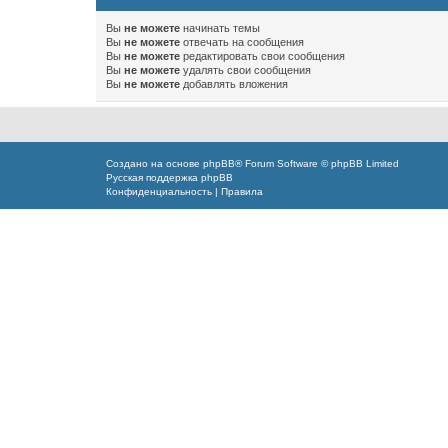
Вы
не можете
начинать темы
Вы
не можете
отвечать на сообщения
Вы
не можете
редактировать свои сообщения
Вы
не можете
удалять свои сообщения
Вы
не можете
добавлять вложения
Создано на основе
phpBB
® Forum Software © phpBB Limited
Русская поддержка phpBB
Конфиденциальность
|
Правила