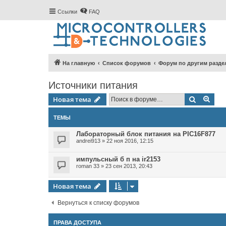
Ссылки
FAQ
На главную
Список форумов
Форум по другим разде
Источники питания
Поиск
Рас
Новая тема
ТЕМЫ
Лабораторный блок питания на PIC16F877
andrei913
»
22 ноя 2016, 12:15
импульсный б п на ir2153
roman 33
»
23 сен 2013, 20:43
Новая тема
Вернуться к списку форумов
ПРАВА ДОСТУПА