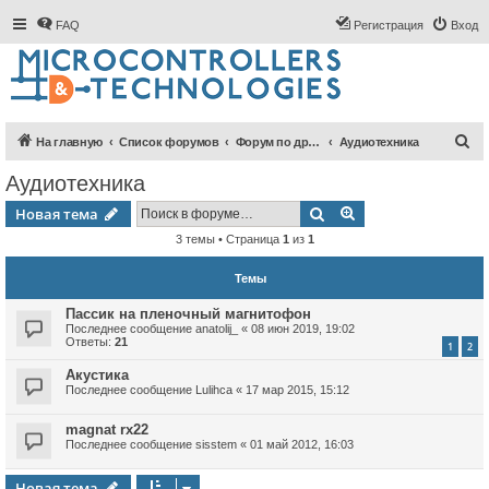
FAQ
Регистрация
Вход
П
На главную
Список форумов
Форум по другим разделам электроники
Аудиотехника
о
Аудиотехника
и
Поиск
Расширенный пои
Новая тема
с
3 темы • Страница
1
из
1
к
Темы
Пассик на пленочный магнитофон
Последнее сообщение
anatolij_
«
08 июн 2019, 19:02
Ответы:
21
1
2
Акустика
Последнее сообщение
Lulihca
«
17 мар 2015, 15:12
magnat rx22
Последнее сообщение
sisstem
«
01 май 2012, 16:03
Новая тема