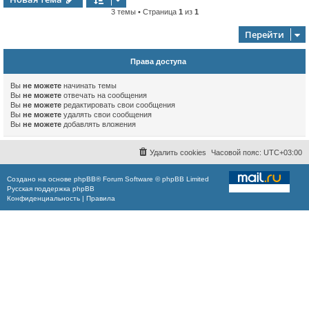
3 темы • Страница
1
из
1
Перейти
Права доступа
Вы
не можете
начинать темы
Вы
не можете
отвечать на сообщения
Вы
не можете
редактировать свои сообщения
Вы
не можете
удалять свои сообщения
Вы
не можете
добавлять вложения
Удалить cookies
Часовой пояс:
UTC+03:00
Создано на основе
phpBB
® Forum Software © phpBB Limited
Русская поддержка phpBB
Конфиденциальность
|
Правила