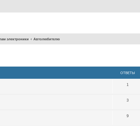
лам электроники
Автолюбителю
ширенный поиск
ОТВЕТЫ
1
3
9