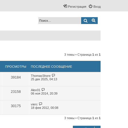
Регистрация
Вход
Поиск
Расширенный по
3 темы • Страница
1
из
1
ПРОСМОТРЫ
ПОСЛЕДНЕЕ СООБЩЕНИЕ
ThomasShore
39184
25 дек 2025, 04:13
Alex01
23158
06 ноя 2014, 20:39
vierc
30175
18 фев 2012, 00:08
3 темы • Страница
1
из
1