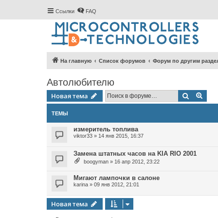
Ссылки
FAQ
На главную
Список форумов
Форум по другим разде
Автолюбителю
Поиск
Рас
Новая тема
ТЕМЫ
измеритель топлива
viktor33
»
14 янв 2015, 16:37
Замена штатных часов на KIA RIO 2001
boogyman
»
16 апр 2012, 23:22
Мигают лампочки в салоне
karina
»
09 янв 2012, 21:01
Новая тема