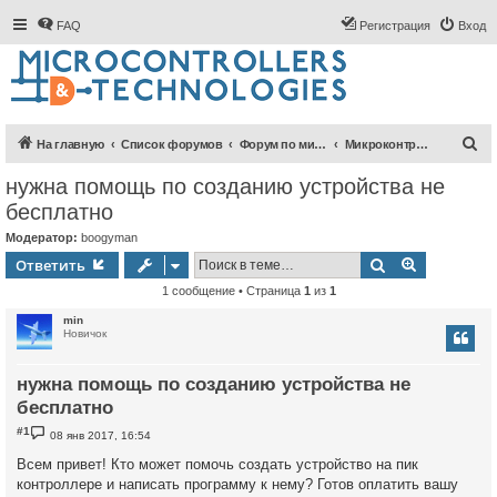
FAQ
Регистрация
Вход
П
На главную
Список форумов
Форум по микроконтроллерам
Микроконтроллеры PIC
о
нужна помощь по созданию устройства не
и
бесплатно
с
Модератор:
boogyman
к
Поиск
Расширен
Ответить
1 сообщение • Страница
1
из
1
min
Новичок
нужна помощь по созданию устройства не
бесплатно
С
#1
08 янв 2017, 16:54
о
о
Всем привет! Кто может помочь создать устройство на пик
б
контроллере и написать программу к нему? Готов оплатить вашу
щ
е