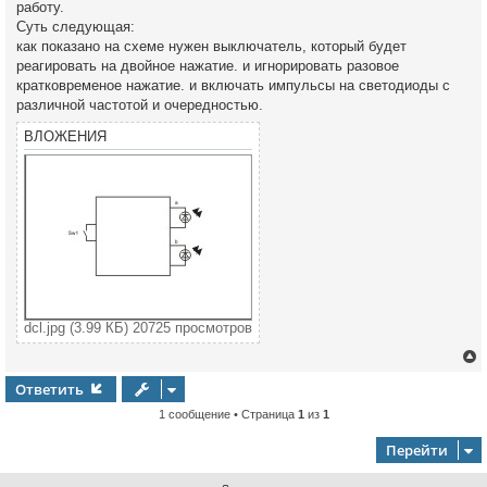
работу.
н
Суть следующая:
и
е
как показано на схеме нужен выключатель, который будет
реагировать на двойное нажатие. и игнорировать разовое
кратковременое нажатие. и включать импульсы на светодиоды с
различной частотой и очередностью.
ВЛОЖЕНИЯ
dcl.jpg (3.99 КБ) 20725 просмотров
Ответить
1 сообщение • Страница
1
из
1
у
т
ь
Перейти
с