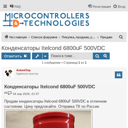
FAQ
Регистрация
Вход
П
На главную
Список форумов
Покупка, продажа, услуги
Продаю
о
Конденсаторы Itelcond 6800uF 500VDC
и
Поиск
Расширен
Ответить
с
1 сообщение • Страница
1
из
1
к
AntonChip
Администратор
Конденсаторы Itelcond 6800uF 500VDC
С
#1
04 апр 2026, 21:37
о
о
Продам конденсаторы Itelcond 6800uF 500VDC в отличном
б
состоянии. Цену предлагайте. Отправка ТК по России.
щ
е
н
и
е