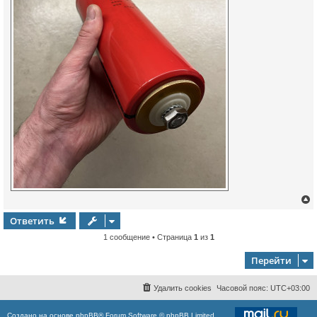
Ответить
1 сообщение • Страница
1
из
1
у
т
ь
Перейти
с
к
Удалить cookies
Часовой пояс:
UTC+03:00
Создано на основе
phpBB
® Forum Software © phpBB Limited