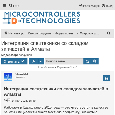
FAQ
Регистрация
Вход
П
На главную
Список форумов
Форум по микроконтроллерам
Микроконтроллеры AVR
о
Интеграция спецтехники со складом
и
запчастей в Алматы
с
Модератор:
boogyman
к
Поиск
Расширен
Ответить
1 сообщение • Страница
1
из
1
EduardMal
Новичок
Интеграция спецтехники со складом запчастей в
Алматы
С
#1
14 май 2026, 15:49
о
о
Работаем в Казахстане с 2015 года — это чувствуется в качестве
б
работы Специалисты знают местную специфику, знакомы с
щ
е