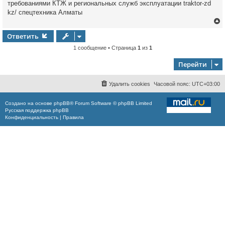
требованиями КТЖ и региональных служб эксплуатации traktor-zd
н
kz/ спецтехника Алматы
и
е
Ответить
1 сообщение • Страница
1
из
1
у
т
ь
Перейти
с
к
Удалить cookies
Часовой пояс:
UTC+03:00
Создано на основе
phpBB
® Forum Software © phpBB Limited
ч
Русская поддержка phpBB
Конфиденциальность
|
Правила
у