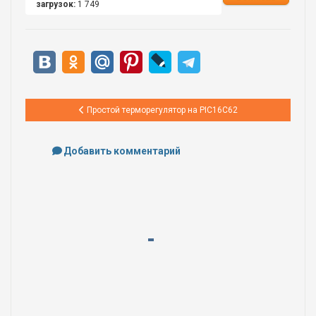
загрузок:
1 749
Предыдущий: Простой терморегулятор на PIC16C62
Простой терморегулятор на PIC16C62
Добавить комментарий