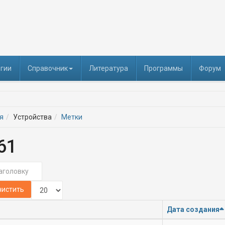
гии
Справочник
Литература
Программы
Форум
я
Устройства
Метки
61
головку
Кол-во строк:
чистить
Дата создания