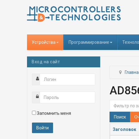
Устройства
Программирование
Техноло
Вход на сайт
Главна
AD85
Фильтр по за
Запомнить меня
Поиск
О
Заголовок