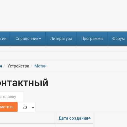
гии
Справочник
Литература
Программы
Форум
я
Устройства
Метки
онтактный
головку
Кол-во строк:
чистить
Дата создания