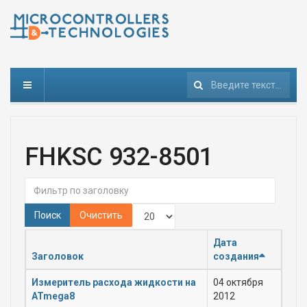
Поиск
FHKSC 932-8501
Фильтр по заголовку
Кол-во строк:
Поиск
Очистить
Дата
Заголовок
создания
Измеритель расхода жидкости на
04 октября
ATmega8
2012