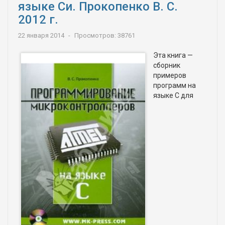
языке Си. Прокопенко В. С.
2012 г.
22 января 2014
Просмотров: 38761
Эта книга —
сборник
примеров
программ на
языке С для