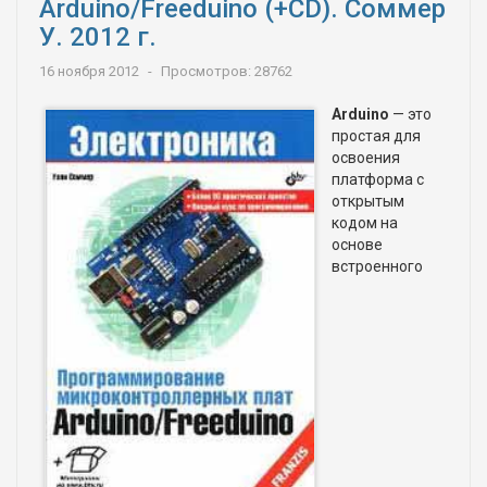
Arduino/Freeduino (+CD). Соммер
У. 2012 г.
16 ноября 2012
Просмотров: 28762
Arduino
— это
простая для
освоения
платформа с
открытым
кодом на
основе
встроенного