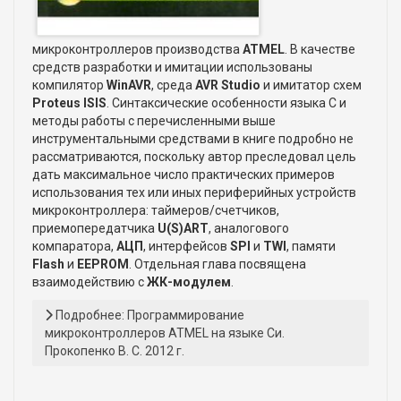
микроконтроллеров производства
ATMEL
. В качестве
средств разработки и имитации использованы
компилятор
WinAVR
, среда
AVR Studio
и имитатор схем
Proteus ISIS
. Синтаксические особенности языка С и
методы работы с перечисленными выше
инструментальными средствами в книге подробно не
рассматриваются, поскольку автор преследовал цель
дать максимальное число практических примеров
использования тех или иных периферийных устройств
микроконтроллера: таймеров/счетчиков,
приемопередатчика
U(S)ART
, аналогового
компаратора,
АЦП
, интерфейсов
SPI
и
TWI
, памяти
Flash
и
EEPROM
. Отдельная глава посвящена
взаимодействию с
ЖК-модулем
.
Подробнее: Программирование
микроконтроллеров ATMEL на языке Си.
Прокопенко В. С. 2012 г.