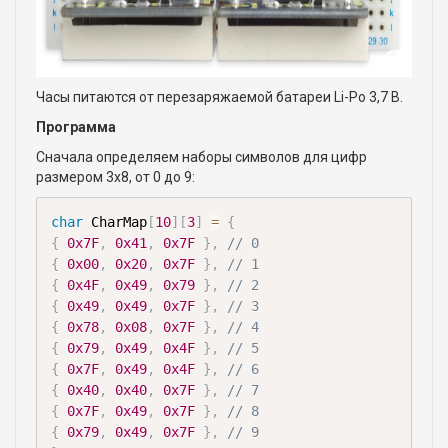
Часы питаются от перезаряжаемой батареи Li-Po 3,7 В.
Программа
Сначала определяем наборы символов для цифр
размером 3x8, от 0 до 9:
char
 CharMap
[
10
]
[
3
]
=
{
{
0x7F
,
0x41
,
0x7F
}
,
// 0
{
0x00
,
0x20
,
0x7F
}
,
// 1
{
0x4F
,
0x49
,
0x79
}
,
// 2
{
0x49
,
0x49
,
0x7F
}
,
// 3
{
0x78
,
0x08
,
0x7F
}
,
// 4
{
0x79
,
0x49
,
0x4F
}
,
// 5
{
0x7F
,
0x49
,
0x4F
}
,
// 6
{
0x40
,
0x40
,
0x7F
}
,
// 7
{
0x7F
,
0x49
,
0x7F
}
,
// 8
{
0x79
,
0x49
,
0x7F
}
,
// 9