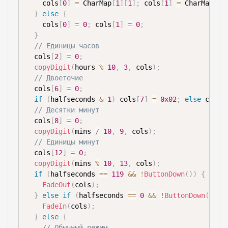
    cols
[
0
]
=
 CharMap
[
1
]
[
1
]
;
 cols
[
1
]
=
 CharMap
[
1
]
}
else
{
    cols
[
0
]
=
0
;
 cols
[
1
]
=
0
;
}
// Единицы часов
  cols
[
2
]
=
0
;
copyDigit
(
hours 
%
10
,
3
,
 cols
)
;
// Двоеточие
  cols
[
6
]
=
0
;
if
(
halfseconds 
&
1
)
 cols
[
7
]
=
0x02
;
else
 cols
[
// Десятки минут
  cols
[
8
]
=
0
;
copyDigit
(
mins 
/
10
,
9
,
 cols
)
;
// Единицы минут
  cols
[
12
]
=
0
;
copyDigit
(
mins 
%
10
,
13
,
 cols
)
;
if
(
halfseconds 
==
119
&&
!
ButtonDown
(
)
)
{
FadeOut
(
cols
)
;
}
else
if
(
halfseconds 
==
0
&&
!
ButtonDown
(
)
)
{
FadeIn
(
cols
)
;
}
else
{
// Обычный режим