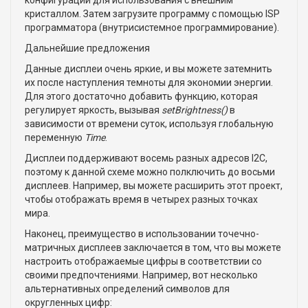
конфигурации для использования с внешним
кристаллом. Затем загрузите программу с помощью ISP
программатора (внутрисистемное программирование).
Дальнейшие предложения
Данные дисплеи очень яркие, и вы можете затемнить
их после наступления темноты для экономии энергии.
Для этого достаточно добавить функцию, которая
регулирует яркость, вызывая
setBrightness()
в
зависимости от времени суток, используя глобальную
переменную
Time
.
Дисплеи поддерживают восемь разных адресов I2C,
поэтому к данной схеме можно полключить до восьми
дисплеев. Например, вы можете расширить этот проект,
чтобы отображать время в четырех разных точках
мира.
Наконец, преимущество в использовании точечно-
матричных дисплеев заключается в том, что вы можете
настроить отображаемые цифры в соответствии со
своими предпочтениями. Например, вот несколько
альтернативных определений символов для
округленных цифр: