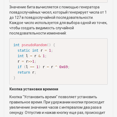
Значение бита вычисляется с помощью генератора
псевдослучайных чисел, который генерирует числа от 1
до 127 в псевдослучайной последовательности.
Каждое число используется для выбора одной из точек,
чтобы создать видимость случайной
последовательности изменений:
int
pseudoRandom
(
)
{
static
int
 r 
=
1
;
int
 l 
=
 r 
&
1
;
  r 
=
 r
>>
1
;
if
(
l 
==
1
)
 r 
=
 r 
^
0x69
;
return
 r
;
}
Кнопка установки времени
Кнопка "Установить время" позволяет установить
правильное время. При удержании кнопки происходит
увеличение значения часов с интервалом два раза в
секунду. Отпустив и нажав кнопку еще раз, происходит