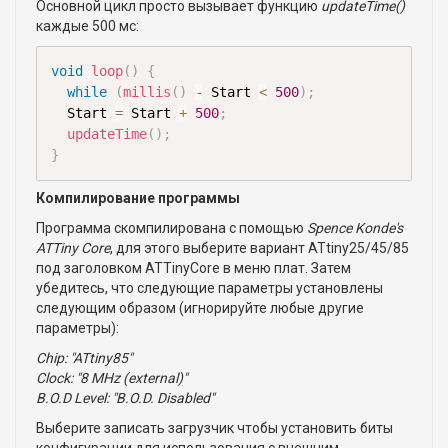
Основной цикл просто вызывает функцию
updateTime()
каждые 500 мс:
void
loop
(
)
{
while
(
millis
(
)
-
 Start 
<
500
)
;
  Start 
=
 Start 
+
500
;
updateTime
(
)
;
}
Компилирование программы
Программа скомпилирована с помощью
Spence Konde's
ATTiny Core
, для этого выберите вариант ATtiny25/45/85
под заголовком ATTinyCore в меню плат. Затем
убедитесь, что следующие параметры установлены
следующим образом (игнорируйте любые другие
параметры):
Chip: "ATtiny85"
Clock: "8 MHz (external)"
B.O.D Level: "B.O.D. Disabled"
Выберите записать загрузчик чтобы установить биты