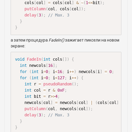
    cols
[
col
]
=
 cols
[
col
]
&
~
(
1
<<
bit
)
;
putColumn
(
col
,
 cols
[
col
]
)
;
delay
(
3
)
;
// Max. 3
}
}
а затем процедура
FadeIn()
зажигает пиксели на новом
экране:
void
FadeIn
(
int
 cols
[
]
)
{
int
 newcols
[
16
]
;
for
(
int
 i
=
0
;
 i
<
16
;
 i
++
)
 newcols
[
i
]
=
0
;
for
(
int
 i
=
0
;
 i
<
127
;
 i
++
)
{
int
 r 
=
pseudoRandom
(
)
;
int
 col 
=
 r 
&
0xF
;
int
 bit 
=
 r
>>
4
;
    newcols
[
col
]
=
 newcols
[
col
]
|
(
cols
[
col
]
&
1
<
putColumn
(
col
,
 newcols
[
col
]
)
;
delay
(
3
)
;
// Max. 3
}
}