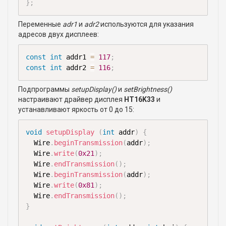
}
;
Переменные
adr1
и
adr2
используются для указания
адресов двух дисплеев:
const
int
 addr1 
=
117
;
const
int
 addr2 
=
116
;
Подпрограммы
setupDisplay()
и
setBrightness()
настраивают драйвер дисплея
HT16K33
и
устанавливают яркость от 0 до 15:
void
setupDisplay
(
int
 addr
)
{
  Wire
.
beginTransmission
(
addr
)
;
  Wire
.
write
(
0x21
)
;
  Wire
.
endTransmission
(
)
;
  Wire
.
beginTransmission
(
addr
)
;
  Wire
.
write
(
0x81
)
;
  Wire
.
endTransmission
(
)
;
}