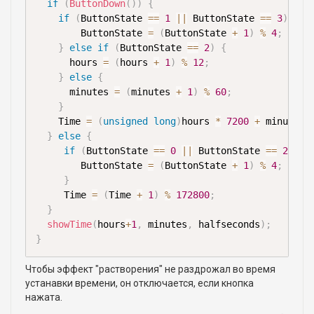
if
(
ButtonDown
(
)
)
{
if
(
ButtonState 
==
1
||
 ButtonState 
==
3
)
{
        ButtonState 
=
(
ButtonState 
+
1
)
%
4
;
}
else
if
(
ButtonState 
==
2
)
{
      hours 
=
(
hours 
+
1
)
%
12
;
}
else
{
      minutes 
=
(
minutes 
+
1
)
%
60
;
}
    Time 
=
(
unsigned
long
)
hours 
*
7200
+
 minutes 
}
else
{
if
(
ButtonState 
==
0
||
 ButtonState 
==
2
)
{
        ButtonState 
=
(
ButtonState 
+
1
)
%
4
;
}
     Time 
=
(
Time 
+
1
)
%
172800
;
}
showTime
(
hours
+
1
,
 minutes
,
 halfseconds
)
;
}
Чтобы эффект "растворения" не раздрожал во время
устанавки времени, он отключается, если кнопка
нажата.