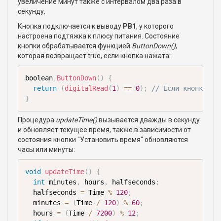
увеличение минут также с интервалом два раза в
секунду.
Кнопка подключается к выводу
PB1
, у которого
настроена подтяжка к плюсу питания. Состояние
кнопки обрабатывается функцией
ButtonDown()
,
которая возвращает true, если кнопка нажата:
boolean 
ButtonDown
(
)
{
return
(
digitalRead
(
1
)
==
0
)
;
// Если кнопка на
}
Процедура
updateTime()
вызывается дважды в секунду
и обновляет текущее время, также в зависимости от
состояния кнопки "Установить время" обновляются
часы или минуты:
void
updateTime
(
)
{
int
 minutes
,
 hours
,
 halfseconds
;
  halfseconds 
=
 Time 
%
120
;
  minutes 
=
(
Time 
/
120
)
%
60
;
  hours 
=
(
Time 
/
7200
)
%
12
;