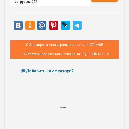
загрузок:
259
Предыдущий: Анимированная игральная кость на ATtiny85
Анимированная игральная кость на ATtiny85
Следующий: USB тестер напряжения и тока на ATtiny85 и INA219
USB тестер напряжения и тока на ATtiny85 и INA219
Добавить комментарий