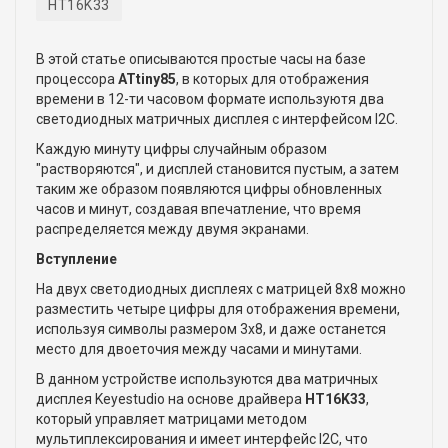
HT16K33
В этой статье описываются простые часы на базе
процессора
ATtiny85
, в которых для отображения
времени в 12-ти часовом формате используютя два
светодиодных матричных дисплея с интерфейсом I2C.
Каждую минуту цифры случайным образом
"растворяются", и дисплей становится пустым, а затем
таким же образом появляются цифры обновленных
часов и минут, создавая впечатление, что время
распределяется между двумя экранами.
Вступление
На двух светодиодных дисплеях с матрицей 8x8 можно
разместить четыре цифры для отображения времени,
используя символы размером 3x8, и даже останется
место для двоеточия между часами и минутами.
В данном устройстве используются два матричных
дисплея Keyestudio на основе драйвера
HT16K33
,
который управляет матрицами методом
мультиплексирования и имеет интерфейс I2C, что