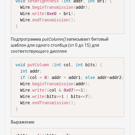
void
setBrightness
(
int
 addr
,
int
 bri
)
{
  Wire
.
beginTransmission
(
addr
)
;
  Wire
.
write
(
0xe0
+
 bri
)
;
  Wire
.
endTransmission
(
)
;
}
Подпрограмма
putColumn()
записывает битовый
шаблон для одного столбца (от 0 до 15) для
соответствующего дисплея:
void
putColumn
(
int
 col
,
int
 bits
)
{
int
 addr
;
if
(
col 
<
8
)
 addr 
=
 addr1
;
else
 addr
=
addr2
;
  Wire
.
beginTransmission
(
addr
)
;
  Wire
.
write
(
(
col 
&
0x07
)
<<
1
)
;
  Wire
.
write
(
bits
>>
1
|
 bits
<<
7
)
;
  Wire
.
endTransmission
(
)
;
}
Выражение: