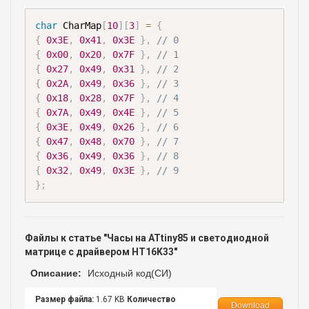
char
 CharMap
[
10
]
[
3
]
=
{
{
0x3E
,
0x41
,
0x3E
}
,
// 0
{
0x00
,
0x20
,
0x7F
}
,
// 1
{
0x27
,
0x49
,
0x31
}
,
// 2
{
0x2A
,
0x49
,
0x36
}
,
// 3
{
0x18
,
0x28
,
0x7F
}
,
// 4
{
0x7A
,
0x49
,
0x4E
}
,
// 5
{
0x3E
,
0x49
,
0x26
}
,
// 6
{
0x47
,
0x48
,
0x70
}
,
// 7
{
0x36
,
0x49
,
0x36
}
,
// 8
{
0x32
,
0x49
,
0x3E
}
,
// 9
}
;
Файлы к статье "Часы на ATtiny85 и светодиодной
матрице с драйвером HT16K33"
Описание:
Исходный код(СИ)
Размер файла:
1.67 KB
Количество
Download