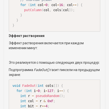
for
(
int
 col
=
0
;
 col
<
16
;
 col
++
)
{
putColumn
(
col
,
 cols
[
col
]
)
;
}
}
}
Эффект растворения
Эффект растворения включается при каждом
изменении минут:
Это реализуется с помощью следующих двух процедур:
Подпрограмма
FadeOut()
гасит пиксели на предыдущем
экране:
void
FadeOut
(
int
 cols
[
]
)
{
for
(
int
 i
=
0
;
 i
<
127
;
 i
++
)
{
int
 r 
=
pseudoRandom
(
)
;
int
 col 
=
 r 
&
0xF
;
int
 bit 
=
 r
>>
4
;