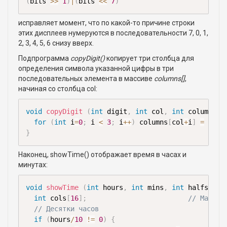
(
bits 
>>
1
)
|
(
bits 
<<
7
)
исправляет момент, что по какой-то причине строки
этих дисплеев нумеруются в последовательности 7, 0, 1,
2, 3, 4, 5, 6 снизу вверх.
Подпрограмма
copyDigit()
копирует три столбца для
определения символа указанной цифры в три
последовательных элемента в массиве
columns[]
,
начиная со столбца col:
void
copyDigit
(
int
 digit
,
int
 col
,
int
 columns
[
]
for
(
int
 i
=
0
;
 i 
<
3
;
 i
++
)
 columns
[
col
+
i
]
=
 Char
}
Наконец, showTime() отображает время в часах и
минутах:
void
showTime
(
int
 hours
,
int
 mins
,
int
 halfsecon
int
 cols
[
16
]
;
// Массив
// Десятки часов
if
(
hours
/
10
!=
0
)
{